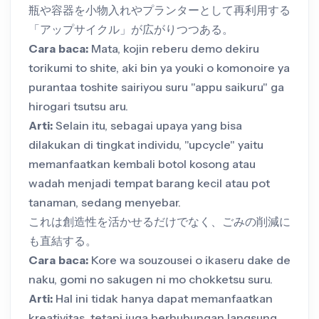
瓶や容器を小物入れやプランターとして再利用する
「アップサイクル」が広がりつつある。
Cara baca:
Mata, kojin reberu demo dekiru
torikumi to shite, aki bin ya youki o komonoire ya
purantaa toshite sairiyou suru "appu saikuru" ga
hirogari tsutsu aru.
Arti:
Selain itu, sebagai upaya yang bisa
dilakukan di tingkat individu, "upcycle" yaitu
memanfaatkan kembali botol kosong atau
wadah menjadi tempat barang kecil atau pot
tanaman, sedang menyebar.
これは創造性を活かせるだけでなく、ごみの削減に
も直結する。
Cara baca:
Kore wa souzousei o ikaseru dake de
naku, gomi no sakugen ni mo chokketsu suru.
Arti:
Hal ini tidak hanya dapat memanfaatkan
kreativitas, tetapi juga berhubungan langsung