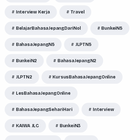
Interview Kerja
Travel
BelajarBahasaJepangDariNol
BunkeiN5
BahasaJepangN5
JLPTN5
BunkeiN2
BahasaJepangN2
JLPTN2
KursusBahasaJepangOnline
LesBahasaJepangOnline
BahasaJepangSehariHari
Interview
KAIWA JLC
BunkeiN3