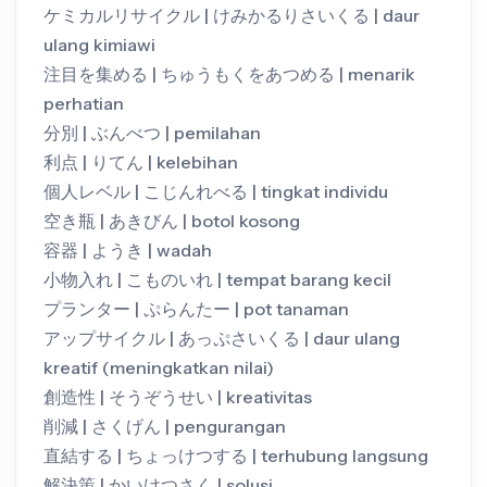
ケミカルリサイクル | けみかるりさいくる | daur
ulang kimiawi
注目を集める | ちゅうもくをあつめる | menarik
perhatian
分別 | ぶんべつ | pemilahan
利点 | りてん | kelebihan
個人レベル | こじんれべる | tingkat individu
空き瓶 | あきびん | botol kosong
容器 | ようき | wadah
小物入れ | こものいれ | tempat barang kecil
プランター | ぷらんたー | pot tanaman
アップサイクル | あっぷさいくる | daur ulang
kreatif (meningkatkan nilai)
創造性 | そうぞうせい | kreativitas
削減 | さくげん | pengurangan
直結する | ちょっけつする | terhubung langsung
解決策 | かいけつさく | solusi