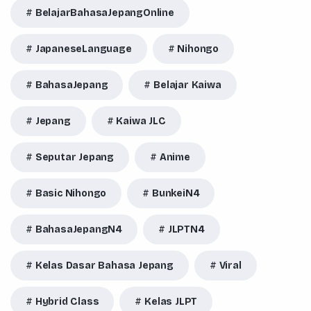
BelajarBahasaJepangOnline
JapaneseLanguage
Nihongo
BahasaJepang
Belajar Kaiwa
Jepang
Kaiwa JLC
Seputar Jepang
Anime
Basic Nihongo
BunkeiN4
BahasaJepangN4
JLPTN4
Kelas Dasar Bahasa Jepang
Viral
Hybrid Class
Kelas JLPT