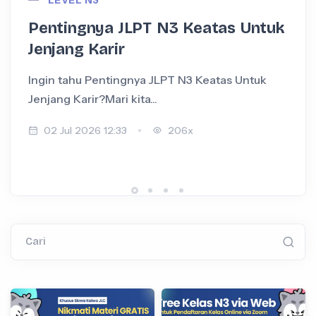
Pentingnya JLPT N3 Keatas Untuk
Jenjang Karir
Ingin tahu Pentingnya JLPT N3 Keatas Untuk
I
Jenjang Karir?Mari kita...
+
02 Jul 2026 12:33
206x
Cari