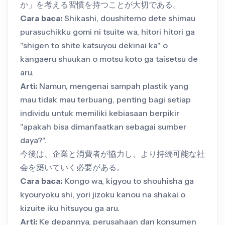
か」を考える習慣を持つことが大切である。
Cara baca:
Shikashi, doushitemo dete shimau
purasuchikku gomi ni tsuite wa, hitori hitori ga
"shigen to shite katsuyou dekinai ka" o
kangaeru shuukan o motsu koto ga taisetsu de
aru.
Arti:
Namun, mengenai sampah plastik yang
mau tidak mau terbuang, penting bagi setiap
individu untuk memiliki kebiasaan berpikir
"apakah bisa dimanfaatkan sebagai sumber
daya?".
今後は、企業と消費者が協力し、より持続可能な社
会を築いていく必要がある。
Cara baca:
Kongo wa, kigyou to shouhisha ga
kyouryoku shi, yori jizoku kanou na shakai o
kizuite iku hitsuyou ga aru.
Arti:
Ke depannya, perusahaan dan konsumen