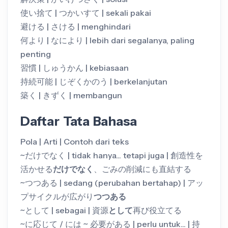
使い捨て | つかいすて | sekali pakai
避ける | さける | menghindari
何より | なにより | lebih dari segalanya, paling
penting
習慣 | しゅうかん | kebiasaan
持続可能 | じぞくかのう | berkelanjutan
築く | きずく | membangun
Daftar Tata Bahasa
Pola | Arti | Contoh dari teks
~だけでなく | tidak hanya... tetapi juga | 創造性を
活かせる
だけでなく
、ごみの削減にも直結する
~つつある | sedang (perubahan bertahap) | アッ
プサイクルが広がり
つつある
~として | sebagai | 資源
として
再び役立てる
~に応じて / には ~ 必要がある | perlu untuk... | 持