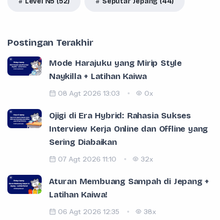
Level N5 (52)
Seputar Jepang (44)
Postingan Terakhir
Mode Harajuku yang Mirip Style
Naykilla + Latihan Kaiwa
08 Agt 2026 13:03
0x
Ojigi di Era Hybrid: Rahasia Sukses
Interview Kerja Online dan Offline yang
Sering Diabaikan
07 Agt 2026 11:10
32x
Aturan Membuang Sampah di Jepang +
Latihan Kaiwa!
06 Agt 2026 12:35
38x