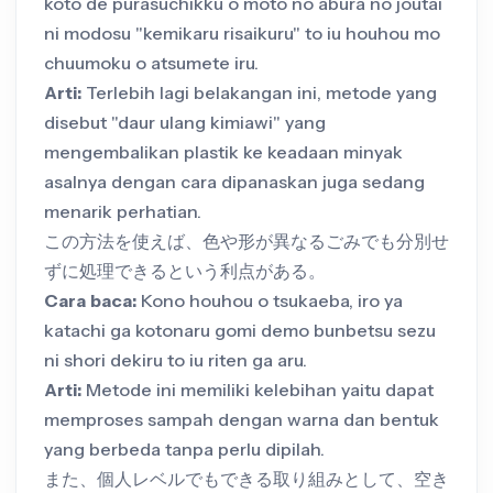
koto de purasuchikku o moto no abura no joutai
ni modosu "kemikaru risaikuru" to iu houhou mo
chuumoku o atsumete iru.
Arti:
Terlebih lagi belakangan ini, metode yang
disebut "daur ulang kimiawi" yang
mengembalikan plastik ke keadaan minyak
asalnya dengan cara dipanaskan juga sedang
menarik perhatian.
この方法を使えば、色や形が異なるごみでも分別せ
ずに処理できるという利点がある。
Cara baca:
Kono houhou o tsukaeba, iro ya
katachi ga kotonaru gomi demo bunbetsu sezu
ni shori dekiru to iu riten ga aru.
Arti:
Metode ini memiliki kelebihan yaitu dapat
memproses sampah dengan warna dan bentuk
yang berbeda tanpa perlu dipilah.
また、個人レベルでもできる取り組みとして、空き