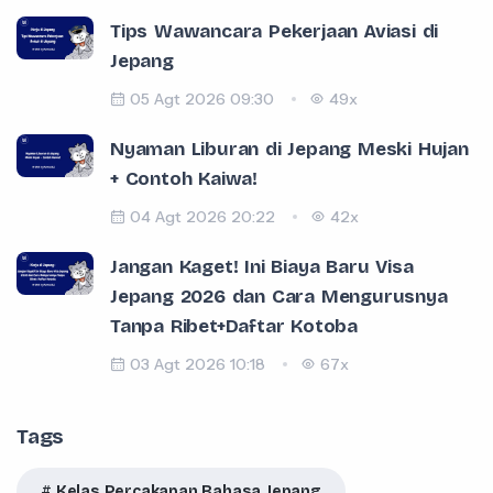
Tips Wawancara Pekerjaan Aviasi di
Jepang
05 Agt 2026 09:30
49x
Nyaman Liburan di Jepang Meski Hujan
+ Contoh Kaiwa!
04 Agt 2026 20:22
42x
Jangan Kaget! Ini Biaya Baru Visa
Jepang 2026 dan Cara Mengurusnya
Tanpa Ribet+Daftar Kotoba
03 Agt 2026 10:18
67x
Tags
Kelas Percakapan Bahasa Jepang