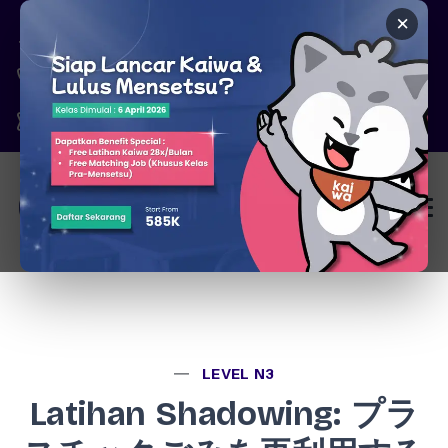
×
Pare, Kediri - Jawa Timur
6287777326344
marketing@kaiwa.id
Login
LEVEL N3
Latihan Shadowing: プラ