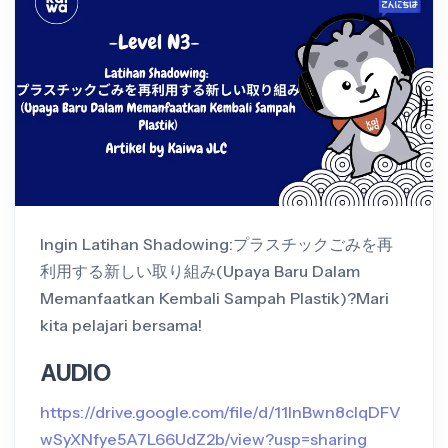
Ingin Latihan Shadowing:プラスチックごみを再
利用する新しい取り組み(Upaya Baru Dalam
Memanfaatkan Kembali Sampah Plastik)?Mari
kita pelajari bersama!
AUDIO
https://drive.google.com/file/d/11InBwn8cIqDFV
wSyXNfye5A7L66UdZ2b/view?usp=sharing