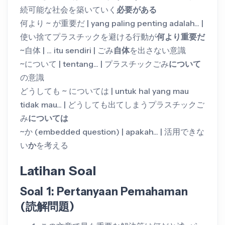
続可能な社会を築いていく
必要がある
何より ~ が重要だ | yang paling penting adalah... |
使い捨てプラスチックを避ける行動が
何より重要だ
~自体 | ... itu sendiri | ごみ
自体
を出さない意識
~について | tentang... | プラスチックごみ
について
の意識
どうしても ~ については | untuk hal yang mau
tidak mau... | どうしても出てしまうプラスチックご
み
については
~か (embedded question) | apakah... | 活用できな
い
か
を考える
Latihan Soal
Soal 1: Pertanyaan Pemahaman
(読解問題)