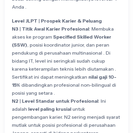
Anda .
Level JLPT
|
Prospek Karier & Peluang
N3
|
Titik Awal Karier Profesional
: Membuka
akses ke program
Specified Skilled Worker
(SSW)
, posisi koordinator junior, dan peran
pendukung di perusahaan multinasional . Di
bidang IT, level ini seringkali sudah cukup
karena keterampilan teknis lebih diutamakan .
Sertifikat ini dapat meningkatkan
nilai gaji 10-
15%
dibandingkan profesional non-bilingual di
posisi yang setara .
N2
|
Level Standar untuk Profesional
: Ini
adalah
level paling krusial
untuk
pengembangan karier. N2 sering menjadi syarat
mutlak untuk posisi profesional di perusahaan
Jepang, seperti di bidang perkantoran,