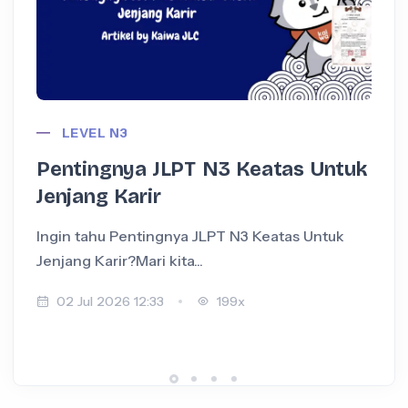
LEVEL N3
Pentingnya JLPT N3 Keatas Untuk
Jenjang Karir
Ingin tahu Pentingnya JLPT N3 Keatas Untuk
I
Jenjang Karir?Mari kita...
+
02 Jul 2026 12:33
199x