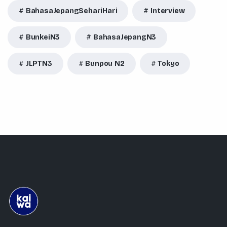
BahasaJepangSehariHari
Interview
BunkeiN3
BahasaJepangN3
JLPTN3
Bunpou N2
Tokyo