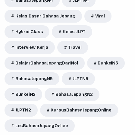
BahasaJepangN4
JLPTN4
Kelas Dasar Bahasa Jepang
Viral
Hybrid Class
Kelas JLPT
Interview Kerja
Travel
BelajarBahasaJepangDariNol
BunkeiN5
BahasaJepangN5
JLPTN5
BunkeiN2
BahasaJepangN2
JLPTN2
KursusBahasaJepangOnline
LesBahasaJepangOnline