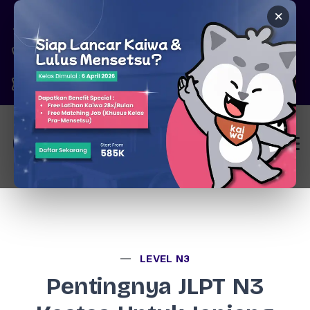
×
Pare, Kediri - Jawa Timur
6287777326344
marketing@kaiwa.id
Login
LEVEL N3
Pentingnya JLPT N3