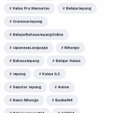
Kelas Pra Mensetsu
BelajarJepang
GrammarJepang
BelajarBahasaJepangOnline
JapaneseLanguage
Nihongo
BahasaJepang
Belajar Kaiwa
Jepang
Kaiwa JLC
Seputar Jepang
Anime
Basic Nihongo
BunkeiN4