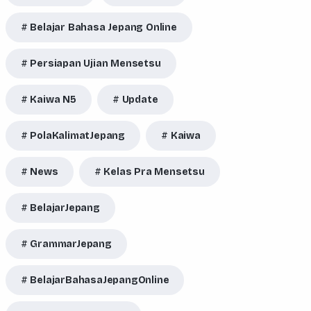
Belajar Bahasa Jepang Online
Persiapan Ujian Mensetsu
Kaiwa N5
Update
PolaKalimatJepang
Kaiwa
News
Kelas Pra Mensetsu
BelajarJepang
GrammarJepang
BelajarBahasaJepangOnline