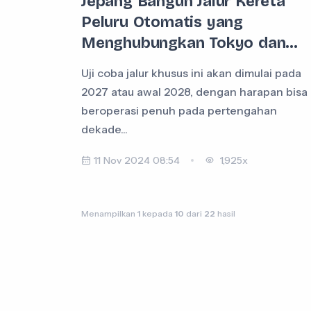
Jepang Bangun Jalur Kereta
Peluru Otomatis yang
Menghubungkan Tokyo dan...
Uji coba jalur khusus ini akan dimulai pada
2027 atau awal 2028, dengan harapan bisa
beroperasi penuh pada pertengahan
dekade...
11 Nov 2024 08:54
1,925x
Menampilkan
1
kepada
10
dari
22
hasil