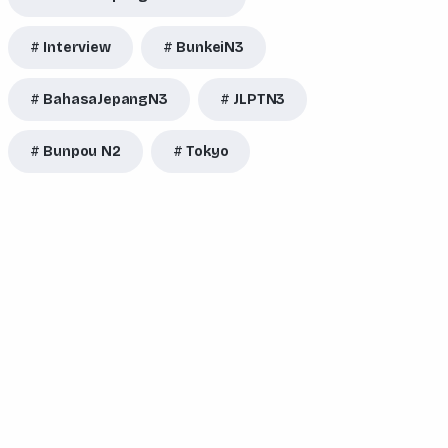
Interview
BunkeiN3
BahasaJepangN3
JLPTN3
Bunpou N2
Tokyo