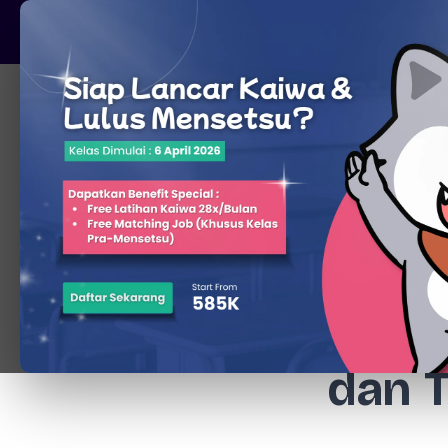
Pare, Kediri - Jawa Timur
Beranda
Penc
dan 