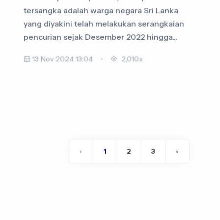
tersangka adalah warga negara Sri Lanka
yang diyakini telah melakukan serangkaian
pencurian sejak Desember 2022 hingga...
13 Nov 2024 13:04
2,010x
‹
1
2
3
›