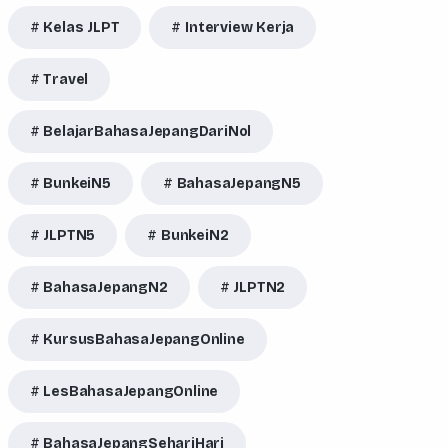
Kelas JLPT
Interview Kerja
Travel
BelajarBahasaJepangDariNol
BunkeiN5
BahasaJepangN5
JLPTN5
BunkeiN2
BahasaJepangN2
JLPTN2
KursusBahasaJepangOnline
LesBahasaJepangOnline
BahasaJepangSehariHari