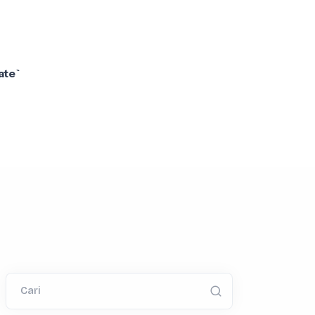
ate`
Cari