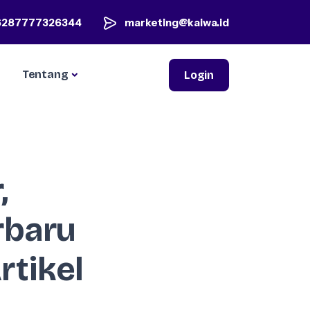
6287777326344
marketing@kaiwa.id
Tentang
Login
,
rbaru
tikel