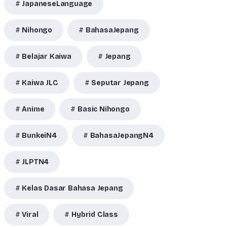
JapaneseLanguage
Nihongo
BahasaJepang
Belajar Kaiwa
Jepang
Kaiwa JLC
Seputar Jepang
Anime
Basic Nihongo
BunkeiN4
BahasaJepangN4
JLPTN4
Kelas Dasar Bahasa Jepang
Viral
Hybrid Class