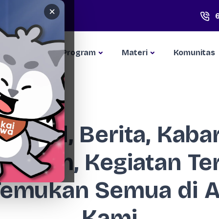
×
Kompetisi
Program
Materi
Komunitas
Artikel, Berita, Kabar
apaian, Kegiatan Te
Temukan Semua di Ar
Kami