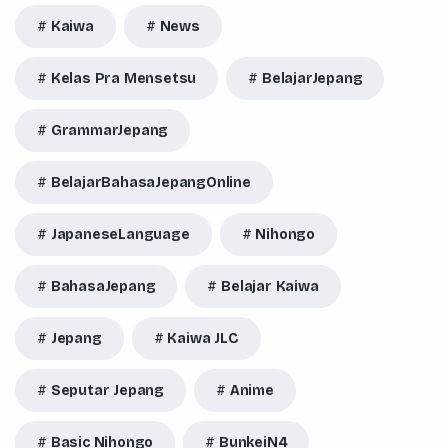
Kaiwa
News
Kelas Pra Mensetsu
BelajarJepang
GrammarJepang
BelajarBahasaJepangOnline
JapaneseLanguage
Nihongo
BahasaJepang
Belajar Kaiwa
Jepang
Kaiwa JLC
Seputar Jepang
Anime
Basic Nihongo
BunkeiN4