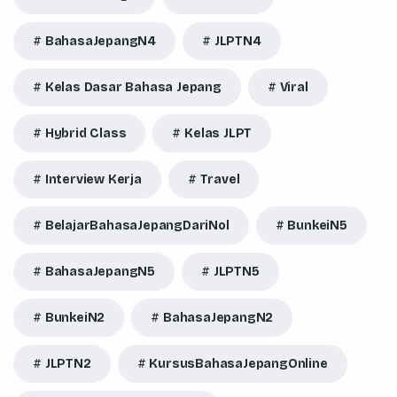
BahasaJepangN4
JLPTN4
Kelas Dasar Bahasa Jepang
Viral
Hybrid Class
Kelas JLPT
Interview Kerja
Travel
BelajarBahasaJepangDariNol
BunkeiN5
BahasaJepangN5
JLPTN5
BunkeiN2
BahasaJepangN2
JLPTN2
KursusBahasaJepangOnline