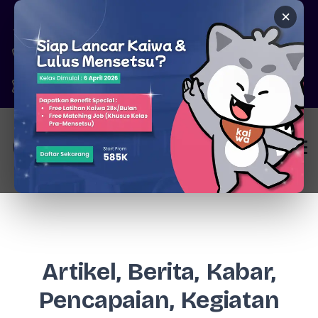
×
Pare, Kediri - Jawa Timur
6287777326344
marketing@kaiwa.id
Login
Artikel, Berita, Kabar,
Pencapaian, Kegiatan