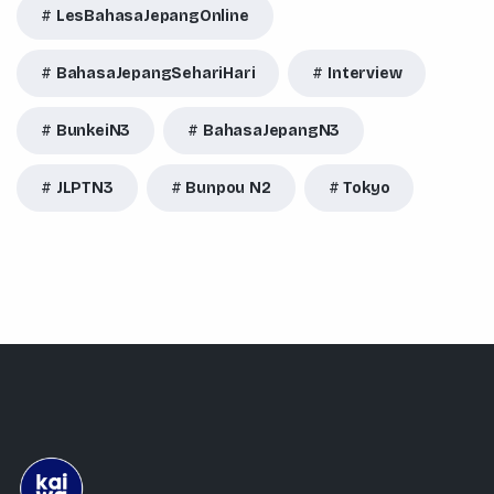
LesBahasaJepangOnline
BahasaJepangSehariHari
Interview
BunkeiN3
BahasaJepangN3
JLPTN3
Bunpou N2
Tokyo