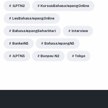
JLPTN2
KursusBahasaJepangOnline
LesBahasaJepangOnline
BahasaJepangSehariHari
Interview
BunkeiN3
BahasaJepangN3
JLPTN3
Bunpou N2
Tokyo