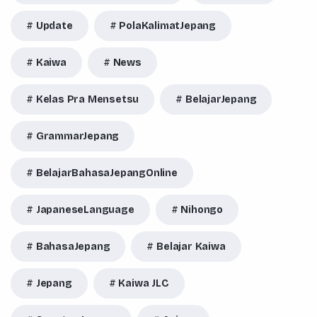
Update
PolaKalimatJepang
Kaiwa
News
Kelas Pra Mensetsu
BelajarJepang
GrammarJepang
BelajarBahasaJepangOnline
JapaneseLanguage
Nihongo
BahasaJepang
Belajar Kaiwa
Jepang
Kaiwa JLC