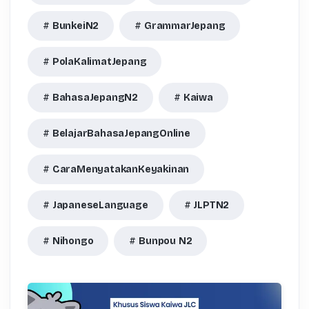
BunkeiN2
GrammarJepang
PolaKalimatJepang
BahasaJepangN2
Kaiwa
BelajarBahasaJepangOnline
CaraMenyatakanKeyakinan
JapaneseLanguage
JLPTN2
Nihongo
Bunpou N2