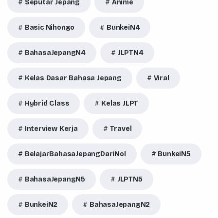
Seputar Jepang
Anime
Basic Nihongo
BunkeiN4
BahasaJepangN4
JLPTN4
Kelas Dasar Bahasa Jepang
Viral
Hybrid Class
Kelas JLPT
Interview Kerja
Travel
BelajarBahasaJepangDariNol
BunkeiN5
BahasaJepangN5
JLPTN5
BunkeiN2
BahasaJepangN2