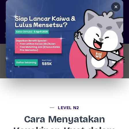
×
Pare, Kediri - Jawa Timur
6287777326344
marketing@kaiwa.id
Login
LEVEL N2
Cara Menyatakan