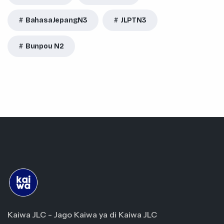
BahasaJepangN3
JLPTN3
Bunpou N2
Kaiwa JLC - Jago Kaiwa ya di Kaiwa JLC