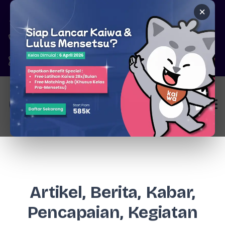
×
Pare, Kediri - Jawa Timur
6287777326344
marketing@kaiwa.id
Login
Artikel, Berita, Kabar,
Pencapaian, Kegiatan