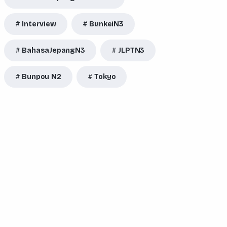
Interview
BunkeiN3
BahasaJepangN3
JLPTN3
Bunpou N2
Tokyo