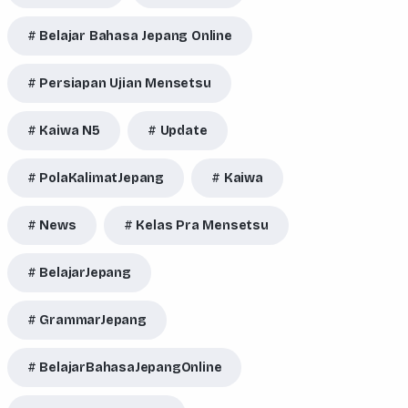
Belajar Bahasa Jepang Online
Persiapan Ujian Mensetsu
Kaiwa N5
Update
PolaKalimatJepang
Kaiwa
News
Kelas Pra Mensetsu
BelajarJepang
GrammarJepang
BelajarBahasaJepangOnline