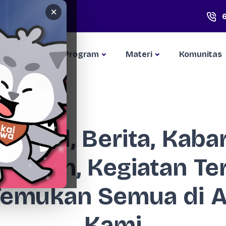
×
Kompetisi
Program
Materi
Komunitas
Artikel, Berita, Kabar
apaian, Kegiatan Te
Temukan Semua di Ar
Kami