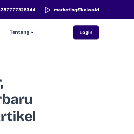
6287777326344
marketing@kaiwa.id
Tentang
Login
,
rbaru
tikel