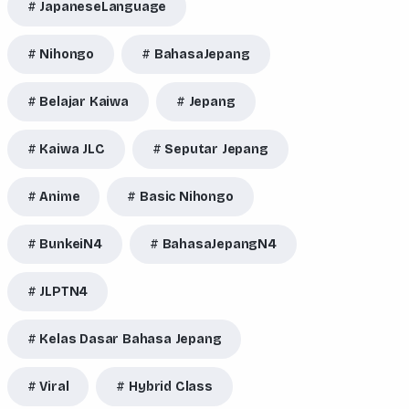
JapaneseLanguage
Nihongo
BahasaJepang
Belajar Kaiwa
Jepang
Kaiwa JLC
Seputar Jepang
Anime
Basic Nihongo
BunkeiN4
BahasaJepangN4
JLPTN4
Kelas Dasar Bahasa Jepang
Viral
Hybrid Class