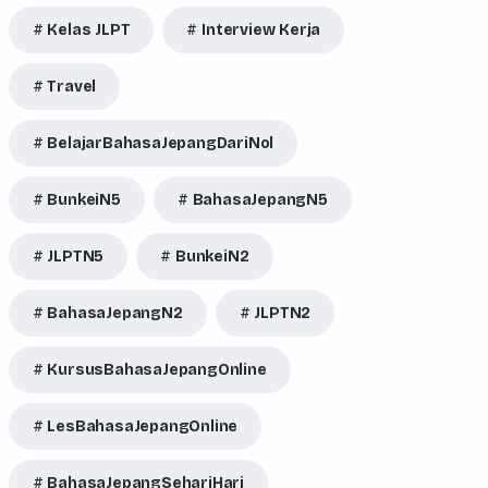
Kelas JLPT
Interview Kerja
Travel
BelajarBahasaJepangDariNol
BunkeiN5
BahasaJepangN5
JLPTN5
BunkeiN2
BahasaJepangN2
JLPTN2
KursusBahasaJepangOnline
LesBahasaJepangOnline
BahasaJepangSehariHari