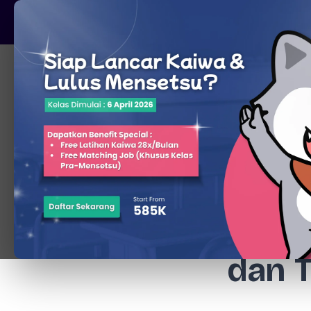
Pare, Kediri - Jawa Timur
Beranda
Penc
dan 