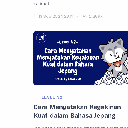
kalimat...
13 Sep 2024 23:11
2,289x
LEVEL N2
Cara Menyatakan Keyakinan
Kuat dalam Bahasa Jepang
Ingin tahu cara mengekspresikan keyakina