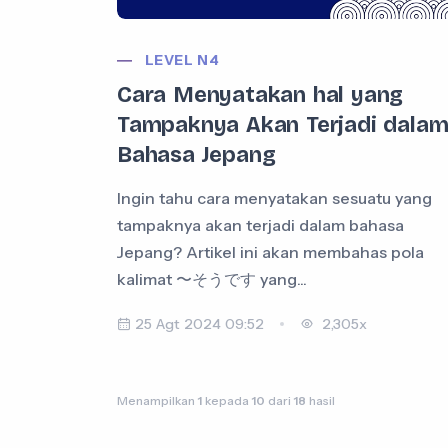
LEVEL N4
Cara Menyatakan hal yang
Tampaknya Akan Terjadi dala
Bahasa Jepang
Ingin tahu cara menyatakan sesuatu yang
tampaknya akan terjadi dalam bahasa
Jepang? Artikel ini akan membahas pola
kalimat 〜そうです yang...
25 Agt 2024 09:52
2,305x
Menampilkan
1
kepada
10
dari
18
hasil