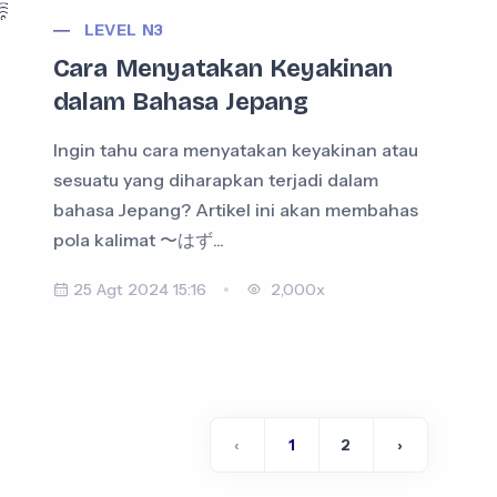
LEVEL N3
Cara Menyatakan Keyakinan
dalam Bahasa Jepang
m
Ingin tahu cara menyatakan keyakinan atau
sesuatu yang diharapkan terjadi dalam
bahasa Jepang? Artikel ini akan membahas
pola kalimat 〜はず...
25 Agt 2024 15:16
2,000x
‹
1
2
›