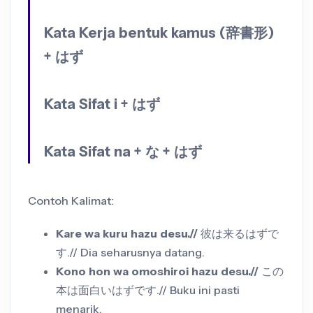
Kata Kerja bentuk kamus (辞書形)
+ はず
Kata Sifat i + はず
Kata Sifat na + な + はず
Contoh Kalimat:
Kare wa kuru hazu desu.//
彼は来るはずで
す.// Dia seharusnya datang.
Kono hon wa omoshiroi hazu desu.//
この
本は面白いはずです.// Buku ini pasti
menarik.