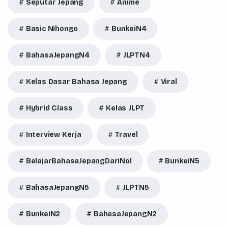
Seputar Jepang
Anime
Basic Nihongo
BunkeiN4
BahasaJepangN4
JLPTN4
Kelas Dasar Bahasa Jepang
Viral
Hybrid Class
Kelas JLPT
Interview Kerja
Travel
BelajarBahasaJepangDariNol
BunkeiN5
BahasaJepangN5
JLPTN5
BunkeiN2
BahasaJepangN2