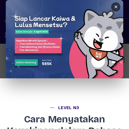
×
Pare, Kediri - Jawa Timur
6287777326344
marketing@kaiwa.id
Login
LEVEL N3
Cara Menyatakan