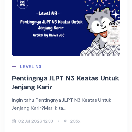
LEVEL N3
Pentingnya JLPT N3 Keatas Untuk
Jenjang Karir
Ingin tahu Pentingnya JLPT N3 Keatas Untuk
I
Jenjang Karir?Mari kita...
+
02 Jul 2026 12:33
205x