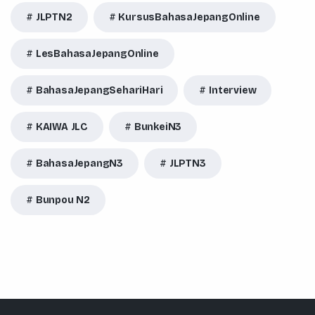
JLPTN2
KursusBahasaJepangOnline
LesBahasaJepangOnline
BahasaJepangSehariHari
Interview
KAIWA JLC
BunkeiN3
BahasaJepangN3
JLPTN3
Bunpou N2