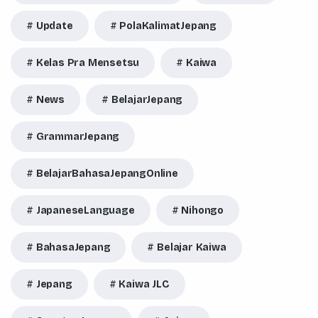
Update
PolaKalimatJepang
Kelas Pra Mensetsu
Kaiwa
News
BelajarJepang
GrammarJepang
BelajarBahasaJepangOnline
JapaneseLanguage
Nihongo
BahasaJepang
Belajar Kaiwa
Jepang
Kaiwa JLC