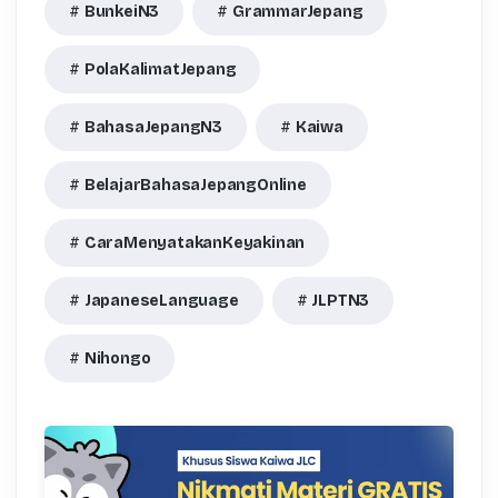
BunkeiN3
GrammarJepang
PolaKalimatJepang
BahasaJepangN3
Kaiwa
BelajarBahasaJepangOnline
CaraMenyatakanKeyakinan
JapaneseLanguage
JLPTN3
Nihongo