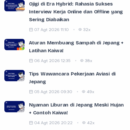
Ojigi di Era Hybrid: Rahasia Sukses
Interview Kerja Online dan Offline yang
Sering Diabaikan
07 Agt 2026 11:10
32x
Aturan Membuang Sampah di Jepang +
Latihan Kaiwa!
06 Agt 2026 12:35
38x
Tips Wawancara Pekerjaan Aviasi di
Jepang
05 Agt 2026 09:30
49x
Nyaman Liburan di Jepang Meski Hujan
+ Contoh Kaiwa!
04 Agt 2026 20:22
42x