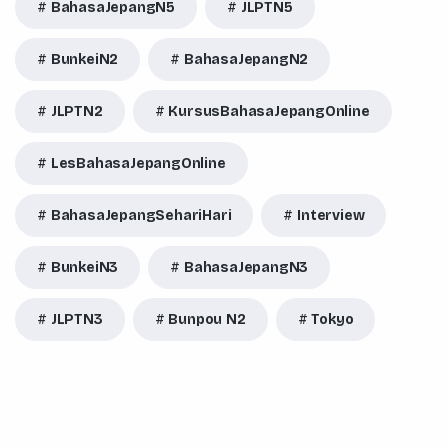
BahasaJepangN5
JLPTN5
BunkeiN2
BahasaJepangN2
JLPTN2
KursusBahasaJepangOnline
LesBahasaJepangOnline
BahasaJepangSehariHari
Interview
BunkeiN3
BahasaJepangN3
JLPTN3
Bunpou N2
Tokyo