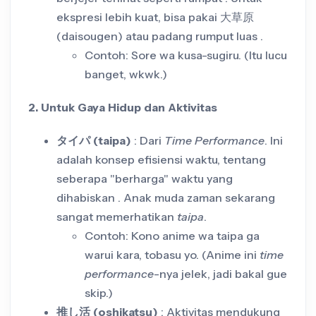
ekspresi lebih kuat, bisa pakai 大草原
(daisougen) atau padang rumput luas .
Contoh: Sore wa kusa-sugiru. (Itu lucu
banget, wkwk.)
2. Untuk Gaya Hidup dan Aktivitas
タイパ (taipa)
: Dari
Time Performance
. Ini
adalah konsep efisiensi waktu, tentang
seberapa "berharga" waktu yang
dihabiskan . Anak muda zaman sekarang
sangat memerhatikan
taipa
.
Contoh: Kono anime wa taipa ga
warui kara, tobasu yo. (Anime ini
time
performance
-nya jelek, jadi bakal gue
skip.)
推し活 (oshikatsu)
: Aktivitas mendukung