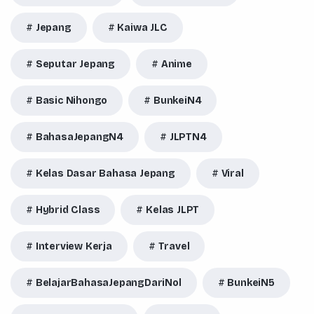
Jepang
Kaiwa JLC
Seputar Jepang
Anime
Basic Nihongo
BunkeiN4
BahasaJepangN4
JLPTN4
Kelas Dasar Bahasa Jepang
Viral
Hybrid Class
Kelas JLPT
Interview Kerja
Travel
BelajarBahasaJepangDariNol
BunkeiN5