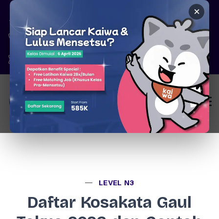
×
Pare, Kediri - Jawa Timur
6287777326344
marketing@kaiwa.id
Login
LEVEL N3
Daftar Kosakata Gaul