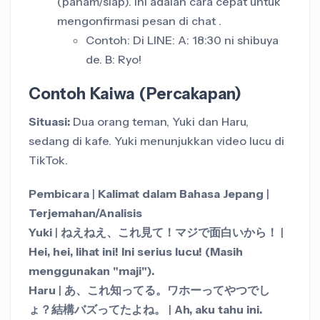
(paham/siap). Ini adalah cara cepat untuk
mengonfirmasi pesan di chat .
Contoh: Di LINE: A: 18:30 ni shibuya
de. B: Ryo!
Contoh Kaiwa (Percakapan)
Situasi:
Dua orang teman, Yuki dan Haru,
sedang di kafe. Yuki menunjukkan video lucu di
TikTok.
Pembicara
|
Kalimat dalam Bahasa Jepang
|
Terjemahan/Analisis
Yuki
|
ねえねえ、これ見て！マジで面白いから！
|
Hei, hei, lihat ini! Ini serius lucu! (Masih
menggunakan "maji").
Haru
|
あ、これ知ってる。ワホーってやつでし
ょ？結構バズってたよね。
|
Ah, aku tahu ini.