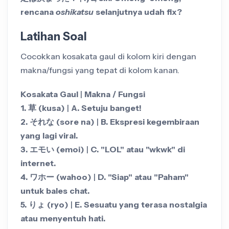
rencana
oshikatsu
selanjutnya udah fix?
Latihan Soal
Cocokkan kosakata gaul di kolom kiri dengan
makna/fungsi yang tepat di kolom kanan.
Kosakata Gaul
|
Makna / Fungsi
1. 草 (kusa)
|
A. Setuju banget!
2. それな (sore na)
|
B. Ekspresi kegembiraan
yang lagi viral.
3. エモい (emoi)
|
C. "LOL" atau "wkwk" di
internet.
4. ワホー (wahoo)
|
D. "Siap" atau "Paham"
untuk bales chat.
5. りょ (ryo)
|
E. Sesuatu yang terasa nostalgia
atau menyentuh hati.