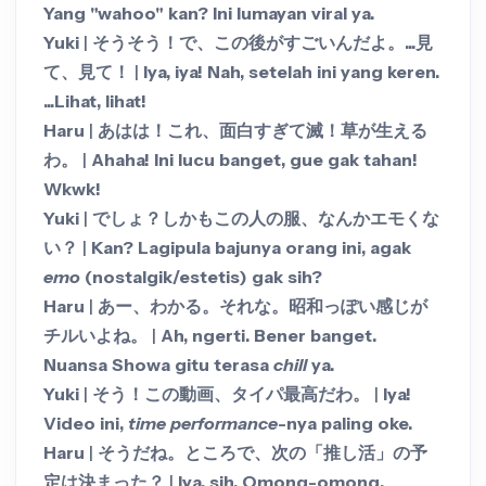
Yang "wahoo" kan? Ini lumayan viral ya.
Yuki
|
そうそう！で、この後がすごいんだよ。...見
て、見て！
|
Iya, iya! Nah, setelah ini yang keren.
...Lihat, lihat!
Haru
|
あはは！これ、面白すぎて滅！草が生える
わ。
|
Ahaha! Ini lucu banget, gue gak tahan!
Wkwk!
Yuki
|
でしょ？しかもこの人の服、なんかエモくな
い？
|
Kan? Lagipula bajunya orang ini, agak
emo
(nostalgik/estetis) gak sih?
Haru
|
あー、わかる。それな。昭和っぽい感じが
チルいよね。
|
Ah, ngerti. Bener banget.
Nuansa Showa gitu terasa
chill
ya.
Yuki
|
そう！この動画、タイパ最高だわ。
|
Iya!
Video ini,
time performance
-nya paling oke.
Haru
|
そうだね。ところで、次の「推し活」の予
定は決まった？
|
Iya, sih. Omong-omong,