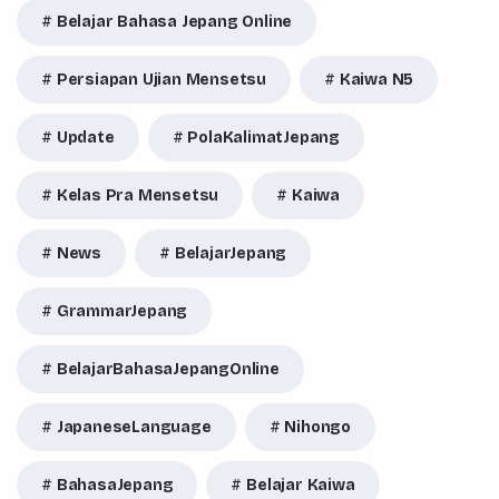
Belajar Bahasa Jepang Online
Persiapan Ujian Mensetsu
Kaiwa N5
Update
PolaKalimatJepang
Kelas Pra Mensetsu
Kaiwa
News
BelajarJepang
GrammarJepang
BelajarBahasaJepangOnline
JapaneseLanguage
Nihongo
BahasaJepang
Belajar Kaiwa