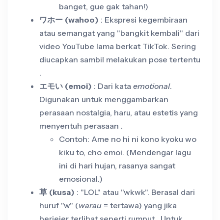
banget, gue gak tahan!)
ワホー (wahoo)
: Ekspresi kegembiraan
atau semangat yang "bangkit kembali" dari
video YouTube lama berkat TikTok. Sering
diucapkan sambil melakukan pose tertentu
.
エモい (emoi)
: Dari kata
emotional
.
Digunakan untuk menggambarkan
perasaan nostalgia, haru, atau estetis yang
menyentuh perasaan .
Contoh: Ame no hi ni kono kyoku wo
kiku to, cho emoi. (Mendengar lagu
ini di hari hujan, rasanya sangat
emosional.)
草 (kusa)
: "LOL" atau "wkwk". Berasal dari
huruf "w" (
warau
= tertawa) yang jika
berjejer terlihat seperti rumput . Untuk