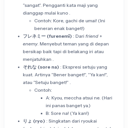
"sangat". Pengganti kata maji yang
dianggap mulai kuno .
Contoh: Kore, gachi de umai! (Ini
beneran enak banget!)
フレネミー (furenemī)
: Dari
friend
+
enemy
. Menyebut teman yang di depan
bersikap baik tapi di belakang iri atau
menjatuhkan .
それな (sore na)
: Ekspresi setuju yang
kuat. Artinya "Bener banget!", "Ya kan!",
atau "Setuju banget!" .
Contoh:
A: Kyou, meccha atsui ne. (Hari
ini panas banget ya.)
B: Sore na! (Ya kan!)
りょ (ryo)
: Singkatan dari ryoukai