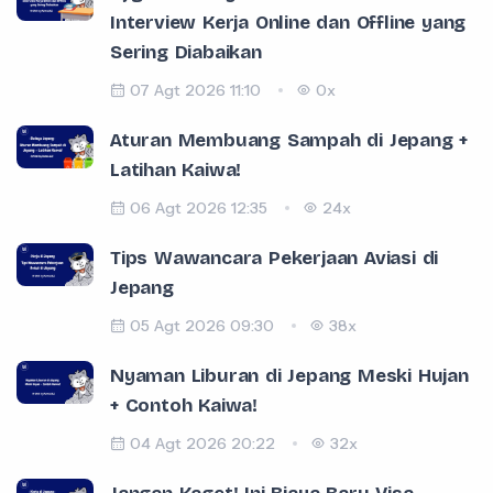
Interview Kerja Online dan Offline yang
Sering Diabaikan
07 Agt 2026 11:10
0x
Aturan Membuang Sampah di Jepang +
Latihan Kaiwa!
06 Agt 2026 12:35
24x
Tips Wawancara Pekerjaan Aviasi di
Jepang
05 Agt 2026 09:30
38x
Nyaman Liburan di Jepang Meski Hujan
+ Contoh Kaiwa!
04 Agt 2026 20:22
32x