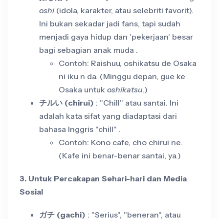
oshi
(idola, karakter, atau selebriti favorit).
Ini bukan sekadar jadi fans, tapi sudah
menjadi gaya hidup dan 'pekerjaan' besar
bagi sebagian anak muda .
Contoh: Raishuu, oshikatsu de Osaka
ni iku n da. (Minggu depan, gue ke
Osaka untuk
oshikatsu
.)
チルい (chirui)
: "Chill" atau santai. Ini
adalah kata sifat yang diadaptasi dari
bahasa Inggris "chill" .
Contoh: Kono cafe, cho chirui ne.
(Kafe ini benar-benar santai, ya.)
3. Untuk Percakapan Sehari-hari dan Media
Sosial
ガチ (gachi)
: "Serius", "beneran", atau