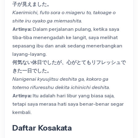
子が見えました。
Kaerimichi, futo sora o miageru to, takoage o
shite iru oyako ga miemashita.
Artinya:
Dalam perjalanan pulang, ketika saya
tiba-tiba menengadah ke langit, saya melihat
sepasang ibu dan anak sedang menerbangkan
layang-layang.
何気ない休日でしたが、心がとてもリフレッシュで
きた一日でした。
Nanigenai kyuujitsu deshita ga, kokoro ga
totemo rifuresshu dekita ichinichi deshita.
Artinya:
Itu adalah hari libur yang biasa saja,
tetapi saya merasa hati saya benar-benar segar
kembali.
Daftar Kosakata