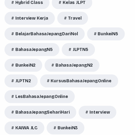
Hybrid Class
Kelas JLPT
Interview Kerja
Travel
BelajarBahasaJepangDariNol
BunkeiN5
BahasaJepangN5
JLPTN5
BunkeiN2
BahasaJepangN2
JLPTN2
KursusBahasaJepangOnline
LesBahasaJepangOnline
BahasaJepangSehariHari
Interview
KAIWA JLC
BunkeiN3