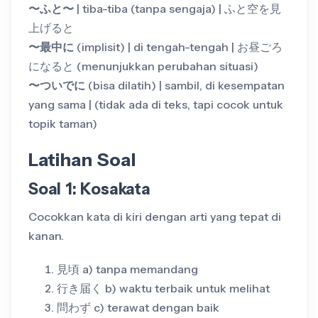
〜ふと〜
| tiba-tiba (tanpa sengaja) | ふと空を見
上げると
〜最中に
(implisit) | di tengah-tengah | お昼ごろ
になると (menunjukkan perubahan situasi)
〜ついでに
(bisa dilatih) | sambil, di kesempatan
yang sama | (tidak ada di teks, tapi cocok untuk
topik taman)
Latihan Soal
Soal 1: Kosakata
Cocokkan kata di kiri dengan arti yang tepat di
kanan.
見頃 a) tanpa memandang
行き届く b) waktu terbaik untuk melihat
問わず c) terawat dengan baik