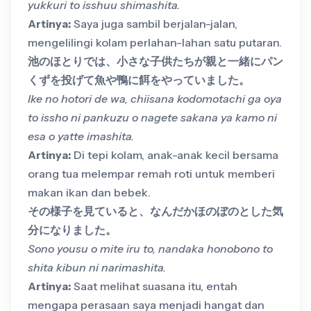
yukkuri to isshuu shimashita.
Artinya:
Saya juga sambil berjalan-jalan,
mengelilingi kolam perlahan-lahan satu putaran.
池のほとりでは、小さな子供たちが親と一緒にパン
くずを投げて魚や鴨に餌をやっていました。
Ike no hotori de wa, chiisana kodomotachi ga oya
to issho ni pankuzu o nagete sakana ya kamo ni
esa o yatte imashita.
Artinya:
Di tepi kolam, anak-anak kecil bersama
orang tua melempar remah roti untuk memberi
makan ikan dan bebek.
その様子を見ていると、なんだかほのぼのとした気
分になりました。
Sono yousu o mite iru to, nandaka honobono to
shita kibun ni narimashita.
Artinya:
Saat melihat suasana itu, entah
mengapa perasaan saya menjadi hangat dan