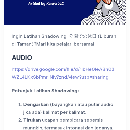
Ingin Latihan Shadowing: 公園での休日 (Liburan
di Taman)?Mari kita pelajari bersama!
AUDIO
https://drive.google.com/file/d/1ibHe0IeABn08
WZL4LKxSbPmr1Niy7znd/view?usp=sharing
Petunjuk Latihan Shadowing:
Dengarkan
(bayangkan atau putar audio
jika ada) kalimat per kalimat.
Tirukan
ucapan pembicara sepersis
mungkin, termasuk intonasi dan jedanya.