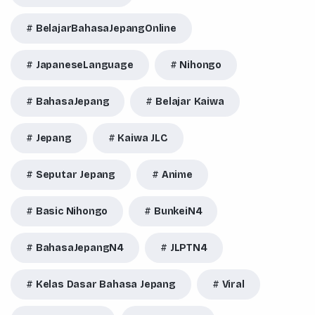
BelajarBahasaJepangOnline
JapaneseLanguage
Nihongo
BahasaJepang
Belajar Kaiwa
Jepang
Kaiwa JLC
Seputar Jepang
Anime
Basic Nihongo
BunkeiN4
BahasaJepangN4
JLPTN4
Kelas Dasar Bahasa Jepang
Viral