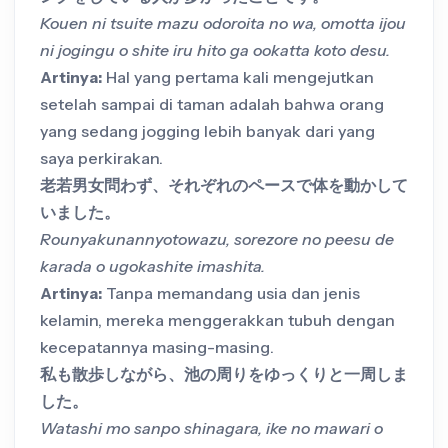
Kouen ni tsuite mazu odoroita no wa, omotta ijou
ni jogingu o shite iru hito ga ookatta koto desu.
Artinya:
Hal yang pertama kali mengejutkan
setelah sampai di taman adalah bahwa orang
yang sedang jogging lebih banyak dari yang
saya perkirakan.
老若男女問わず、それぞれのペースで体を動かして
いました。
Rounyakunannyotowazu, sorezore no peesu de
karada o ugokashite imashita.
Artinya:
Tanpa memandang usia dan jenis
kelamin, mereka menggerakkan tubuh dengan
kecepatannya masing-masing.
私も散歩しながら、池の周りをゆっくりと一周しま
した。
Watashi mo sanpo shinagara, ike no mawari o