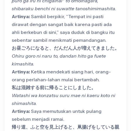
puro ga iru ni chigainai" to omoinagara,
shibaraku benchi ni suwatte tanoshimimashita.
Artinya:
Sambil berpikir, “Tempat ini pasti
dirawat dengan sangat baik karena pasti ada
ahli berkebun di sini,” saya duduk di bangku itu
sebentar sambil menikmati pemandangan.
お昼ごろになると、だんだん人が増えてきました。
Ohiru goro ni naru to, dandan hito ga fuete
kimashita.
Artinya:
Ketika mendekati siang hari, orang-
orang perlahan-lahan mulai bertambah.
私は混雑する前に帰ることにしました。
Watashi wa konzatsu suru mae ni kaeru koto ni
shimashita.
Artinya:
Saya memutuskan untuk pulang
sebelum menjadi ramai.
帰り道、ふと空を見上げると、凧揚げをしている親