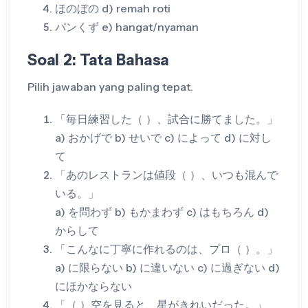
ほのぼの d) remah roti
パンくず e) hangat/nyaman
Soal 2: Tata Bahasa
Pilih jawaban yang paling tepat.
「毎日練習した（ ）、試合に勝てました。」
a) おかげで b) せいで c) によって d) に対し
て
「あのレストランは値段（ ）、いつも混んで
いる。」
a) を問わず b) もかまわず c) はもちろん d)
からして
「こんなに丁寧に作れるのは、プロ（ ）。」
a) に限らない b) に違いない c) に過ぎない d)
にほかならない
「（ ）空を見ると、星がきれいだった。」