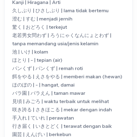
Kanji | Hiragana | Arti
久しぶり | ひさしぶり | lama tidak bertemu
澄む | すむ | menjadi jernih
驚く | おどろく | terkejut
老若男女問わず | ろうにゃくなんにょとわず |
tanpa memandang usia/jenis kelamin
池 | いけ | kolam
ほとり | - | tepian (air)
パンくず | パンくず | remah roti
餌をやる | えさをやる | memberi makan (hewan)
ほのぼの | - | hangat, damai
バラ園 | バラえん | taman mawar
見頃 | みごろ | waktu terbaik untuk melihat
咲き誇る | さきほこる | mekar dengan indah
手入れ | ていれ | perawatan
行き届く | いきとどく | terawat dengan baik
園芸 | えんげい | berkebun