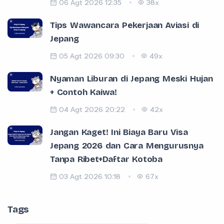
06 Agt 2026 12:35
38x
Tips Wawancara Pekerjaan Aviasi di
Jepang
05 Agt 2026 09:30
49x
Nyaman Liburan di Jepang Meski Hujan
+ Contoh Kaiwa!
04 Agt 2026 20:22
42x
Jangan Kaget! Ini Biaya Baru Visa
Jepang 2026 dan Cara Mengurusnya
Tanpa Ribet+Daftar Kotoba
03 Agt 2026 10:18
67x
Tags