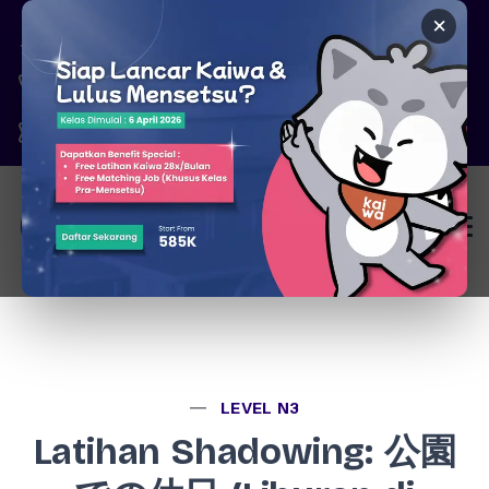
×
Pare, Kediri - Jawa Timur
6287777326344
marketing@kaiwa.id
Login
LEVEL N3
Latihan Shadowing: 公園