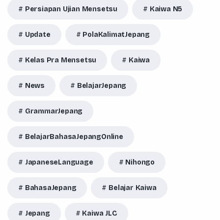
Persiapan Ujian Mensetsu
Kaiwa N5
Update
PolaKalimatJepang
Kelas Pra Mensetsu
Kaiwa
News
BelajarJepang
GrammarJepang
BelajarBahasaJepangOnline
JapaneseLanguage
Nihongo
BahasaJepang
Belajar Kaiwa
Jepang
Kaiwa JLC