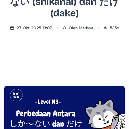
ない (shikanai) dan だけ
(dake)
27 Okt 2025 13:07
Oleh Marissa
535x