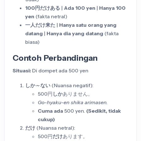
100円だけある
|
Ada 100 yen
|
Hanya 100
yen
(fakta netral)
一人だけ来た
|
Hanya satu orang yang
datang
|
Hanya dia yang datang
(fakta
biasa)
Contoh Perbandingan
Situasi:
Di dompet ada 500 yen
しか～ない
(Nuansa negatif):
500円
しか
ありません。
Go-hyaku-en shika arimasen.
Cuma ada
500 yen.
(Sedikit, tidak
cukup)
だけ
(Nuansa netral):
500円
だけ
あります。