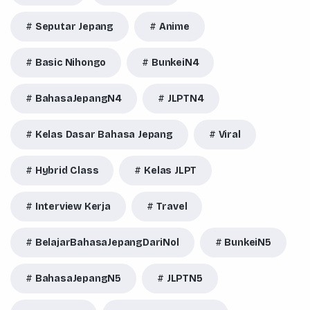
Seputar Jepang
Anime
Basic Nihongo
BunkeiN4
BahasaJepangN4
JLPTN4
Kelas Dasar Bahasa Jepang
Viral
Hybrid Class
Kelas JLPT
Interview Kerja
Travel
BelajarBahasaJepangDariNol
BunkeiN5
BahasaJepangN5
JLPTN5