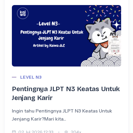
LEVEL N3
Pentingnya JLPT N3 Keatas Untuk
Jenjang Karir
Ingin tahu Pentingnya JLPT N3 Keatas Untuk
I
Jenjang Karir?Mari kita...
+
02 Jul 2026 12:33
204x