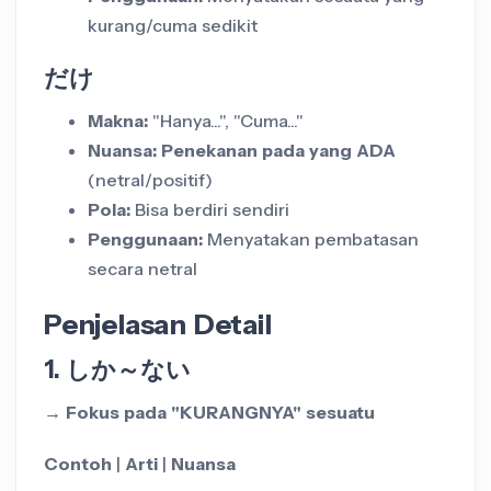
kurang/cuma sedikit
だけ
Makna:
"Hanya...", "Cuma..."
Nuansa:
Penekanan pada yang ADA
(netral/positif)
Pola:
Bisa berdiri sendiri
Penggunaan:
Menyatakan pembatasan
secara netral
Penjelasan Detail
1. しか～ない
→ Fokus pada "KURANGNYA" sesuatu
Contoh
|
Arti
|
Nuansa