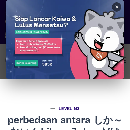
×
Pare, Kediri - Jawa Timur
6287777326344
marketing@kaiwa.id
Login
LEVEL N3
perbedaan antara しか～