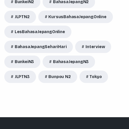
BunkeiN2
BahasaJepangN2
JLPTN2
KursusBahasaJepangOnline
LesBahasaJepangOnline
BahasaJepangSehariHari
Interview
BunkeiN3
BahasaJepangN3
JLPTN3
Bunpou N2
Tokyo