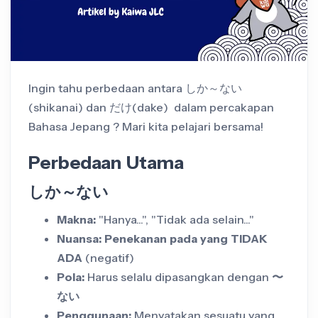
Ingin tahu perbedaan antara しか～ない
(shikanai) dan だけ(dake) dalam percakapan
Bahasa Jepang ? Mari kita pelajari bersama!
Perbedaan Utama
しか～ない
Makna:
"Hanya...", "Tidak ada selain..."
Nuansa:
Penekanan pada yang TIDAK
ADA
(negatif)
Pola:
Harus selalu dipasangkan dengan
〜
ない
Penggunaan:
Menyatakan sesuatu yang