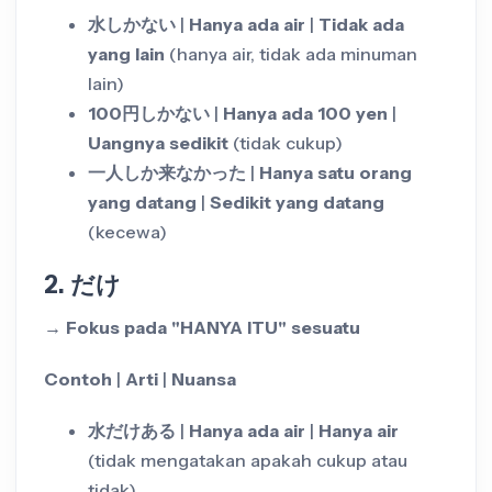
水しかない
|
Hanya ada air
|
Tidak ada
yang lain
(hanya air, tidak ada minuman
lain)
100円しかない
|
Hanya ada 100 yen
|
Uangnya sedikit
(tidak cukup)
一人しか来なかった
|
Hanya satu orang
yang datang
|
Sedikit yang datang
(kecewa)
2. だけ
→ Fokus pada "HANYA ITU" sesuatu
Contoh
|
Arti
|
Nuansa
水だけある
|
Hanya ada air
|
Hanya air
(tidak mengatakan apakah cukup atau
tidak)