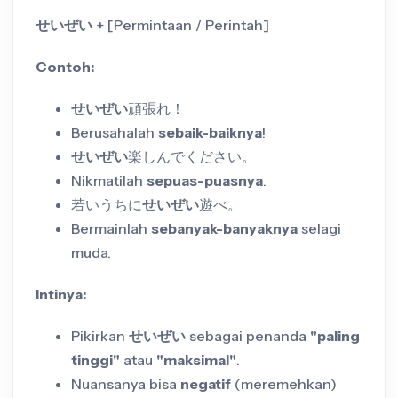
せいぜい
+ [Permintaan / Perintah]
Contoh:
せいぜい
頑張れ！
Berusahalah
sebaik-baiknya
!
せいぜい
楽しんでください。
Nikmatilah
sepuas-puasnya
.
若いうちに
せいぜい
遊べ。
Bermainlah
sebanyak-banyaknya
selagi
muda.
Intinya:
Pikirkan
せいぜい
sebagai penanda
"paling
tinggi"
atau
"maksimal"
.
Nuansanya bisa
negatif
(meremehkan)