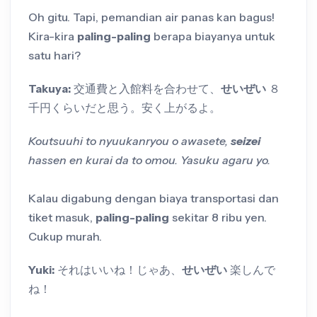
Oh gitu. Tapi, pemandian air panas kan bagus!
Kira-kira
paling-paling
berapa biayanya untuk
satu hari?
Takuya:
交通費と入館料を合わせて、
せいぜい
８
千円くらいだと思う。安く上がるよ。
Koutsuuhi to nyuukanryou o awasete,
seizei
hassen en kurai da to omou. Yasuku agaru yo.
Kalau digabung dengan biaya transportasi dan
tiket masuk,
paling-paling
sekitar 8 ribu yen.
Cukup murah.
Yuki:
それはいいね！じゃあ、
せいぜい
楽しんで
ね！