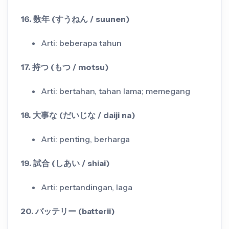
16. 数年 (すうねん / suunen)
Arti: beberapa tahun
17. 持つ (もつ / motsu)
Arti: bertahan, tahan lama; memegang
18. 大事な (だいじな / daiji na)
Arti: penting, berharga
19. 試合 (しあい / shiai)
Arti: pertandingan, laga
20. バッテリー (batterii)