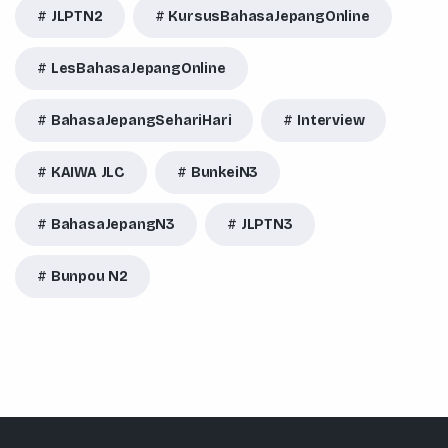
JLPTN2
KursusBahasaJepangOnline
LesBahasaJepangOnline
BahasaJepangSehariHari
Interview
KAIWA JLC
BunkeiN3
BahasaJepangN3
JLPTN3
Bunpou N2