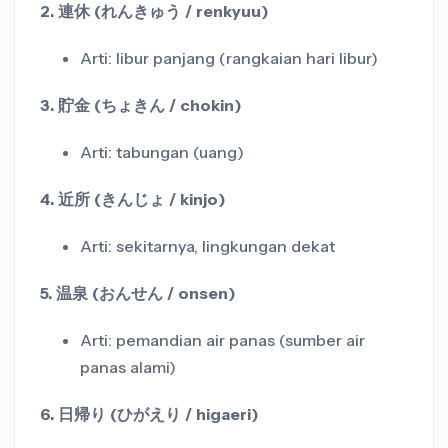
2. 連休 (れんきゅう / renkyuu)
Arti: libur panjang (rangkaian hari libur)
3. 貯金 (ちょきん / chokin)
Arti: tabungan (uang)
4. 近所 (きんじょ / kinjo)
Arti: sekitarnya, lingkungan dekat
5. 温泉 (おんせん / onsen)
Arti: pemandian air panas (sumber air
panas alami)
6. 日帰り (ひがえり / higaeri)