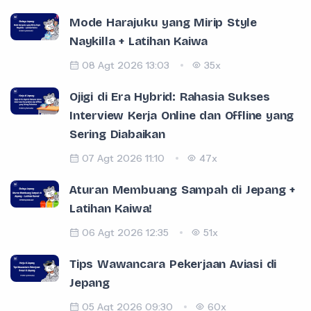
Mode Harajuku yang Mirip Style
Naykilla + Latihan Kaiwa
08 Agt 2026 13:03
35x
Ojigi di Era Hybrid: Rahasia Sukses
Interview Kerja Online dan Offline yang
Sering Diabaikan
07 Agt 2026 11:10
47x
Aturan Membuang Sampah di Jepang +
Latihan Kaiwa!
06 Agt 2026 12:35
51x
Tips Wawancara Pekerjaan Aviasi di
Jepang
05 Agt 2026 09:30
60x