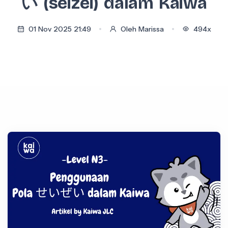
い (seizei) dalam Kaiwa
01 Nov 2025 21:49
Oleh Marissa
494x