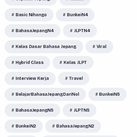
Basic Nihongo
BunkeiN4
BahasaJepangN4
JLPTN4
Kelas Dasar Bahasa Jepang
Viral
Hybrid Class
Kelas JLPT
Interview Kerja
Travel
BelajarBahasaJepangDariNol
BunkeiN5
BahasaJepangN5
JLPTN5
BunkeiN2
BahasaJepangN2