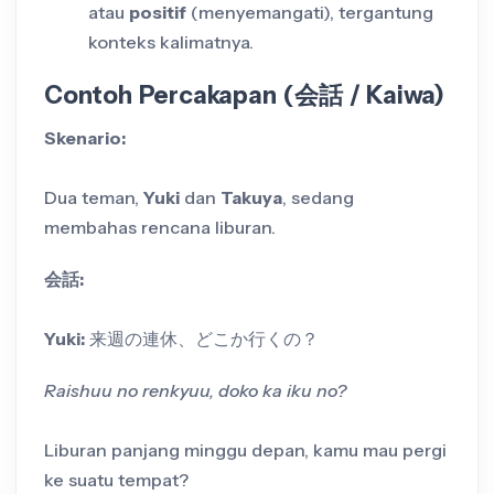
atau
positif
(menyemangati), tergantung
konteks kalimatnya.
Contoh Percakapan (会話 / Kaiwa)
Skenario:
Dua teman,
Yuki
dan
Takuya
, sedang
membahas rencana liburan.
会話:
Yuki:
来週の連休、どこか行くの？
Raishuu no renkyuu, doko ka iku no?
Liburan panjang minggu depan, kamu mau pergi
ke suatu tempat?