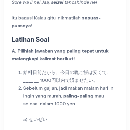
Sore wa ii ne! Jaa,
seizei
tanoshinde ne!
Itu bagus! Kalau gitu, nikmatilah
sepuas-
puasnya
!
Latihan Soal
A. Pilihlah jawaban yang paling tepat untuk
melengkapi kalimat berikut!
給料日前だから、今日の晩ご飯は安くて、
______
1000円以内で済ませたい。
Sebelum gajian, jadi makan malam hari ini
ingin yang murah,
paling-paling
mau
selesai dalam 1000 yen.
a) せいぜい