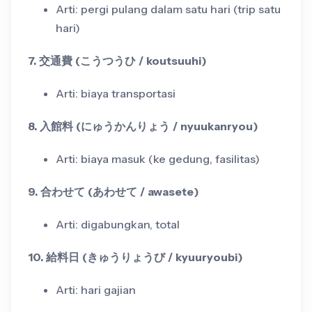
Arti: pergi pulang dalam satu hari (trip satu
hari)
7. 交通費 (こうつうひ / koutsuuhi)
Arti: biaya transportasi
8. 入館料 (にゅうかんりょう / nyuukanryou)
Arti: biaya masuk (ke gedung, fasilitas)
9. 合わせて (あわせて / awasete)
Arti: digabungkan, total
10. 給料日 (きゅうりょうび / kyuuryoubi)
Arti: hari gajian