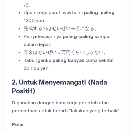
だ。
Upah kerja paruh waktu ini
paling-paling
1200 yen.
完成するのは
せいぜい
来月になる。
Penyelesaiannya
paling-paling
sampai
bulan depan.
貯金は
せいぜい
５万円くらいしかない。
Tabunganku
paling banyak
cuma sekitar
50 ribu yen.
2. Untuk Menyemangati (Nada
Positif)
Digunakan dengan kata kerja perintah atau
permintaan untuk berarti "lakukan yang terbaik".
Pola: