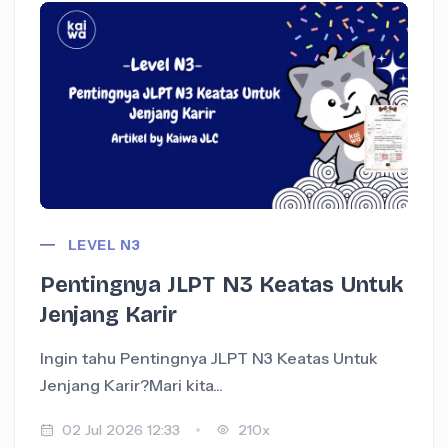
LEVEL N3
Pentingnya JLPT N3 Keatas Untuk
Jenjang Karir
Ingin tahu Pentingnya JLPT N3 Keatas Untuk
I
Jenjang Karir?Mari kita...
+
02 Jul 2026 12:33
210x