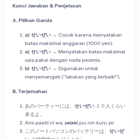
Kunci Jawaban & Penjelasan
A. Pilihan Ganda
a) せいぜい
→ Cocok karena menyatakan
batas maksimal anggaran (1000 yen).
a) せいぜい
→ Menyatakan batas maksimal
usia pakai dengan nada pesimis.
b) せいぜい
→ Digunakan untuk
menyemangati ("lakukan yang terbaik!").
B. Terjemahan
あのパーティーには、
せいぜい
１０人くらい
来るよ。
Ano paatii ni wa,
seizei
juu nin kuru yo.
このノートパソコンのバッテリーは、
せいぜ