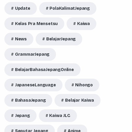
Update
PolaKalimatJepang
Kelas Pra Mensetsu
Kaiwa
News
BelajarJepang
GrammarJepang
BelajarBahasaJepangOnline
JapaneseLanguage
Nihongo
BahasaJepang
Belajar Kaiwa
Jepang
Kaiwa JLC
Seputar Jepang
Anime