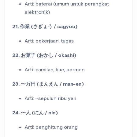
Arti: baterai (umum untuk perangkat
elektronik)
21. 作業 (さぎょう / sagyou)
Arti: pekerjaan, tugas
22. お菓子 (おかし / okashi)
Arti: camilan, kue, permen
23. 〜万円 (まんえん / man-en)
Arti: ~sepuluh ribu yen
24. 〜人 (にん / nin)
Arti: penghitung orang