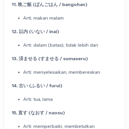
11. 晩ご飯 (ばんごはん / bangohan)
Arti: makan malam
12. 以内 (いない / inai)
Arti: dalam (batas), tidak lebih dari
13. 済ませる (すませる / sumaseru)
Arti: menyelesaikan, membereskan
14. 古い (ふるい / furui)
Arti: tua, lama
15. 直す (なおす / naosu)
Arti: memperbaiki, membetulkan