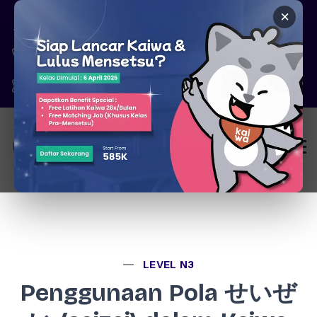
×
Pare, Kediri - Jawa Timur
6287777326344
marketing@kaiwa.id
Login
LEVEL N3
Penggunaan Pola せいぜ