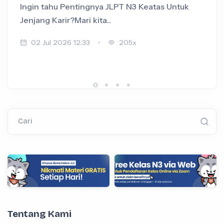
Ingin tahu Pentingnya JLPT N3 Keatas Untuk
I
Jenjang Karir?Mari kita...
+
02 Jul 2026 12:33
205x
Cari
Tentang Kami