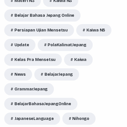
Materi N3
Kaiwa N3
Belajar Bahasa Jepang Online
Persiapan Ujian Mensetsu
Kaiwa N5
Update
PolaKalimatJepang
Kelas Pra Mensetsu
Kaiwa
News
BelajarJepang
GrammarJepang
BelajarBahasaJepangOnline
JapaneseLanguage
Nihongo