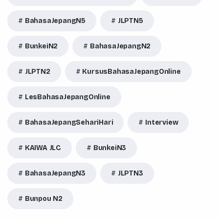
BahasaJepangN5
JLPTN5
BunkeiN2
BahasaJepangN2
JLPTN2
KursusBahasaJepangOnline
LesBahasaJepangOnline
BahasaJepangSehariHari
Interview
KAIWA JLC
BunkeiN3
BahasaJepangN3
JLPTN3
Bunpou N2