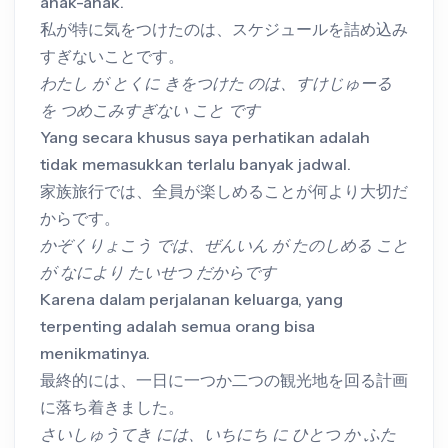
anak-anak.
私が特に気をつけたのは、スケジュールを詰め込み
すぎないことです。
わたし が とくに きをつけた のは、すけじゅーる
を つめこみすぎない こと です
Yang secara khusus saya perhatikan adalah
tidak memasukkan terlalu banyak jadwal.
家族旅行では、全員が楽しめることが何より大切だ
からです。
かぞくりょこう では、ぜんいん が たのしめる こと
が なにより たいせつ だからです
Karena dalam perjalanan keluarga, yang
terpenting adalah semua orang bisa
menikmatinya.
最終的には、一日に一つか二つの観光地を回る計画
に落ち着きました。
さいしゅうてき には、いちにち に ひとつ か ふた