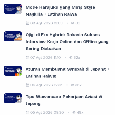
Mode Harajuku yang Mirip Style
Naykilla + Latihan Kaiwa
08 Agt 2026 13:03
0x
Ojigi di Era Hybrid: Rahasia Sukses
Interview Kerja Online dan Offline yang
Sering Diabaikan
07 Agt 2026 11:10
32x
Aturan Membuang Sampah di Jepang +
Latihan Kaiwa!
06 Agt 2026 12:35
38x
Tips Wawancara Pekerjaan Aviasi di
Jepang
05 Agt 2026 09:30
49x