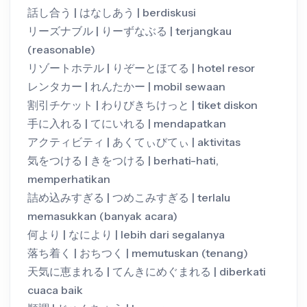
話し合う | はなしあう | berdiskusi
リーズナブル | りーずなぶる | terjangkau
(reasonable)
リゾートホテル | りぞーとほてる | hotel resor
レンタカー | れんたかー | mobil sewaan
割引チケット | わりびきちけっと | tiket diskon
手に入れる | てにいれる | mendapatkan
アクティビティ | あくてぃびてぃ | aktivitas
気をつける | きをつける | berhati-hati,
memperhatikan
詰め込みすぎる | つめこみすぎる | terlalu
memasukkan (banyak acara)
何より | なにより | lebih dari segalanya
落ち着く | おちつく | memutuskan (tenang)
天気に恵まれる | てんきにめぐまれる | diberkati
cuaca baik