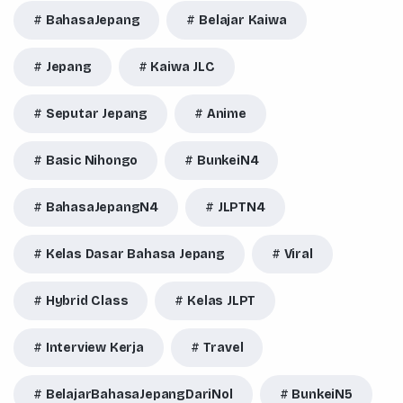
BahasaJepang
Belajar Kaiwa
Jepang
Kaiwa JLC
Seputar Jepang
Anime
Basic Nihongo
BunkeiN4
BahasaJepangN4
JLPTN4
Kelas Dasar Bahasa Jepang
Viral
Hybrid Class
Kelas JLPT
Interview Kerja
Travel
BelajarBahasaJepangDariNol
BunkeiN5