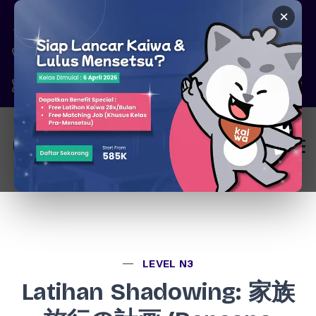
×
Pare, Kediri - Jawa Timur
6287777326344
marketing@kaiwa.id
Login
LEVEL N3
Latihan Shadowing: 家族