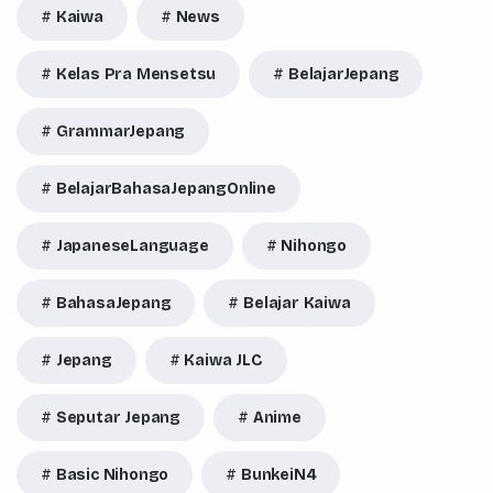
Kaiwa
News
Kelas Pra Mensetsu
BelajarJepang
GrammarJepang
BelajarBahasaJepangOnline
JapaneseLanguage
Nihongo
BahasaJepang
Belajar Kaiwa
Jepang
Kaiwa JLC
Seputar Jepang
Anime
Basic Nihongo
BunkeiN4