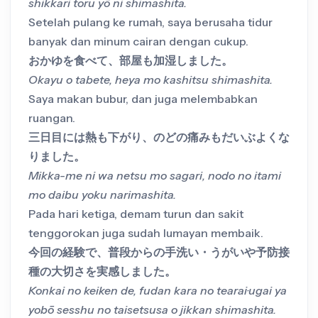
shikkari toru yō ni shimashita.
Setelah pulang ke rumah, saya berusaha tidur
banyak dan minum cairan dengan cukup.
おかゆを食べて、部屋も加湿しました。
Okayu o tabete, heya mo kashitsu shimashita.
Saya makan bubur, dan juga melembabkan
ruangan.
三日目には熱も下がり、のどの痛みもだいぶよくな
りました。
Mikka-me ni wa netsu mo sagari, nodo no itami
mo daibu yoku narimashita.
Pada hari ketiga, demam turun dan sakit
tenggorokan juga sudah lumayan membaik.
今回の経験で、普段からの手洗い・うがいや予防接
種の大切さを実感しました。
Konkai no keiken de, fudan kara no tearai·ugai ya
yobō sesshu no taisetsusa o jikkan shimashita.