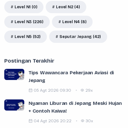
Level N1 (0)
Level N2 (4)
Level N3 (226)
Level N4 (8)
Level N5 (52)
Seputar Jepang (42)
Postingan Terakhir
Tips Wawancara Pekerjaan Aviasi di
Jepang
05 Agt 2026 09:30
29x
Nyaman Liburan di Jepang Meski Hujan
+ Contoh Kaiwa!
04 Agt 2026 20:22
30x