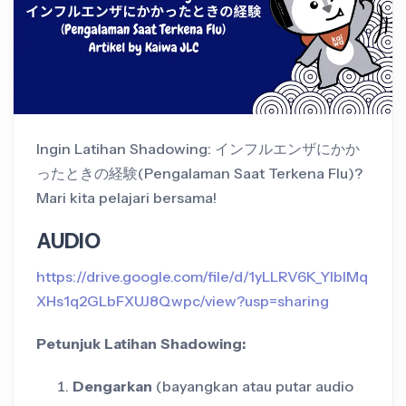
Ingin Latihan Shadowing: インフルエンザにかか
ったときの経験(Pengalaman Saat Terkena Flu)?
Mari kita pelajari bersama!
AUDIO
https://drive.google.com/file/d/1yLLRV6K_YlbIMq
XHs1q2GLbFXUJ8Qwpc/view?usp=sharing
Petunjuk Latihan Shadowing:
Dengarkan
(bayangkan atau putar audio