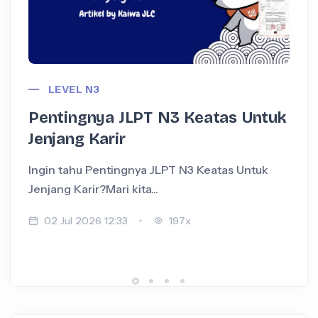
LEVEL N3
Pentingnya JLPT N3 Keatas Untuk
Jenjang Karir
Ingin tahu Pentingnya JLPT N3 Keatas Untuk
I
Jenjang Karir?Mari kita...
+
02 Jul 2026 12:33
197x