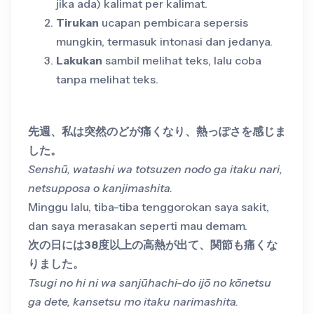
jika ada) kalimat per kalimat.
Tirukan
ucapan pembicara sepersis
mungkin, termasuk intonasi dan jedanya.
Lakukan
sambil melihat teks, lalu coba
tanpa melihat teks.
先週、私は突然のどが痛くなり、熱っぽさを感じま
した。
Senshū, watashi wa totsuzen nodo ga itaku nari,
netsupposa o kanjimashita.
Minggu lalu, tiba-tiba tenggorokan saya sakit,
dan saya merasakan seperti mau demam.
次の日には38度以上の高熱が出て、関節も痛くな
りました。
Tsugi no hi ni wa sanjūhachi-do ijō no kōnetsu
ga dete, kansetsu mo itaku narimashita.