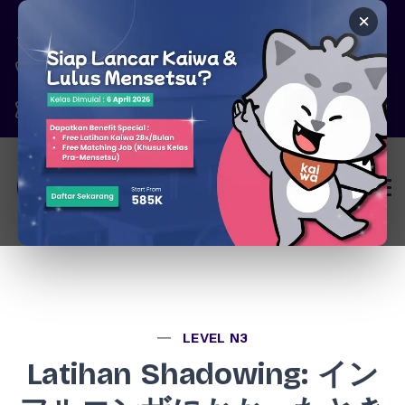
×
Pare, Kediri - Jawa Timur
6287777326344
marketing@kaiwa.id
Login
LEVEL N3
Latihan Shadowing: イン