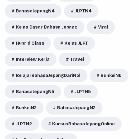
BahasaJepangN4
JLPTN4
Kelas Dasar Bahasa Jepang
Viral
Hybrid Class
Kelas JLPT
Interview Kerja
Travel
BelajarBahasaJepangDariNol
BunkeiN5
BahasaJepangN5
JLPTN5
BunkeiN2
BahasaJepangN2
JLPTN2
KursusBahasaJepangOnline