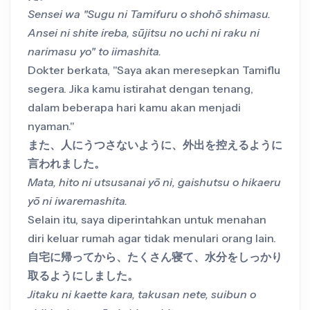
Sensei wa "Sugu ni Tamifuru o shohō shimasu.
Ansei ni shite ireba, sūjitsu no uchi ni raku ni
narimasu yo" to iimashita.
Dokter berkata, "Saya akan meresepkan Tamiflu
segera. Jika kamu istirahat dengan tenang,
dalam beberapa hari kamu akan menjadi
nyaman."
また、人にうつさないように、外出を控えるように
言われました。
Mata, hito ni utsusanai yō ni, gaishutsu o hikaeru
yō ni iwaremashita.
Selain itu, saya diperintahkan untuk menahan
diri keluar rumah agar tidak menulari orang lain.
自宅に帰ってから、たくさん寝て、水分をしっかり
取るようにしました。
Jitaku ni kaette kara, takusan nete, suibun o