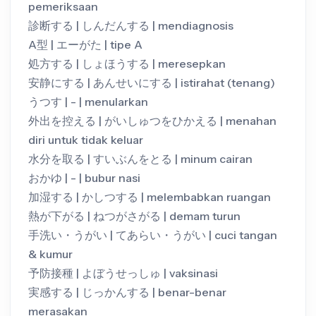
pemeriksaan
診断する | しんだんする | mendiagnosis
A型 | エーがた | tipe A
処方する | しょほうする | meresepkan
安静にする | あんせいにする | istirahat (tenang)
うつす | - | menularkan
外出を控える | がいしゅつをひかえる | menahan
diri untuk tidak keluar
水分を取る | すいぶんをとる | minum cairan
おかゆ | - | bubur nasi
加湿する | かしつする | melembabkan ruangan
熱が下がる | ねつがさがる | demam turun
手洗い・うがい | てあらい・うがい | cuci tangan
& kumur
予防接種 | よぼうせっしゅ | vaksinasi
実感する | じっかんする | benar-benar
merasakan