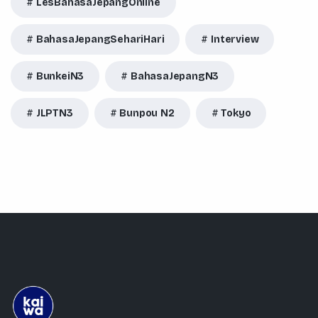
LesBahasaJepangOnline
BahasaJepangSehariHari
Interview
BunkeiN3
BahasaJepangN3
JLPTN3
Bunpou N2
Tokyo