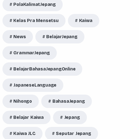
PolaKalimatJepang
Kelas Pra Mensetsu
Kaiwa
News
BelajarJepang
GrammarJepang
BelajarBahasaJepangOnline
JapaneseLanguage
Nihongo
BahasaJepang
Belajar Kaiwa
Jepang
Kaiwa JLC
Seputar Jepang