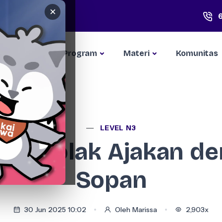
×
Kompetisi
Program
Materi
Komunitas
LEVEL N3
 Menolak Ajakan d
Sopan
30 Jun 2025 10:02
Oleh Marissa
2,903x