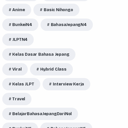
Anime
Basic Nihongo
BunkeiN4
BahasaJepangN4
JLPTN4
Kelas Dasar Bahasa Jepang
Viral
Hybrid Class
Kelas JLPT
Interview Kerja
Travel
BelajarBahasaJepangDariNol