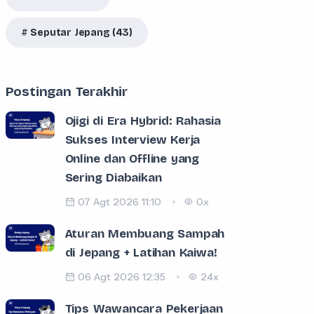
Seputar Jepang (43)
Postingan Terakhir
Ojigi di Era Hybrid: Rahasia
Sukses Interview Kerja
Online dan Offline yang
Sering Diabaikan
07 Agt 2026 11:10
0x
Aturan Membuang Sampah
di Jepang + Latihan Kaiwa!
06 Agt 2026 12:35
24x
Tips Wawancara Pekerjaan