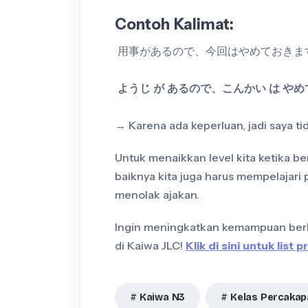
Contoh Kalimat:
用事があるので、今回はやめておきま
ようじ が あるので、こんかい は や
→ Karena ada keperluan, jadi saya tid
Untuk menaikkan level kita ketika b
baiknya kita juga harus mempelajari p
menolak ajakan.
Ingin meningkatkan kemampuan berb
di Kaiwa JLC!
Klik di sini untuk list 
Kaiwa N3
Kelas Percakap