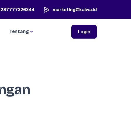
6287777326344
marketing@kaiwa.id
Tentang
Login
engan