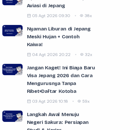
Aviasi di Jepang
05 Agt 2026 09:30
38x
Nyaman Liburan di Jepang
Meski Hujan + Contoh
Kaiwa!
04 Agt 2026 20:22
32x
Jangan Kaget! Ini Biaya Baru
Visa Jepang 2026 dan Cara
Mengurusnya Tanpa
Ribet+Daftar Kotoba
03 Agt 2026 10:18
59x
Langkah Awal Menuju
Negeri Sakura: Persiapan