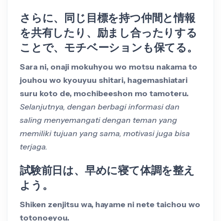
さらに、同じ目標を持つ仲間と情報
を共有したり、励まし合ったりする
ことで、モチベーションも保てる。
Sara ni, onaji mokuhyou wo motsu nakama to
jouhou wo kyouyuu shitari, hagemashiatari
suru koto de, mochibeeshon mo tamoteru.
Selanjutnya, dengan berbagi informasi dan
saling menyemangati dengan teman yang
memiliki tujuan yang sama, motivasi juga bisa
terjaga.
試験前日は、早めに寝て体調を整え
よう。
Shiken zenjitsu wa, hayame ni nete taichou wo
totonoeyou.