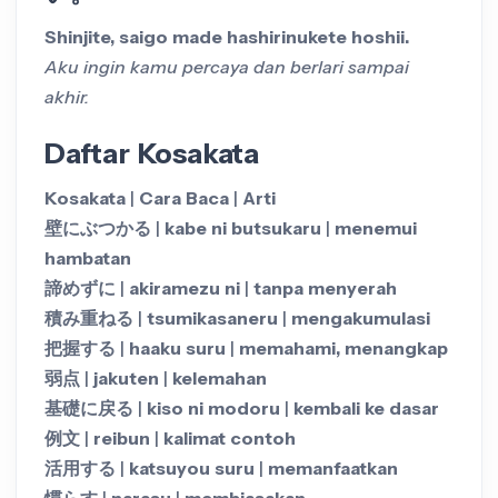
Shinjite, saigo made hashirinukete hoshii.
Aku ingin kamu percaya dan berlari sampai
akhir.
Daftar Kosakata
Kosakata
|
Cara Baca
|
Arti
壁にぶつかる
|
kabe ni butsukaru
|
menemui
hambatan
諦めずに
|
akiramezu ni
|
tanpa menyerah
積み重ねる
|
tsumikasaneru
|
mengakumulasi
把握する
|
haaku suru
|
memahami, menangkap
弱点
|
jakuten
|
kelemahan
基礎に戻る
|
kiso ni modoru
|
kembali ke dasar
例文
|
reibun
|
kalimat contoh
活用する
|
katsuyou suru
|
memanfaatkan
慣らす
|
narasu
|
membiasakan