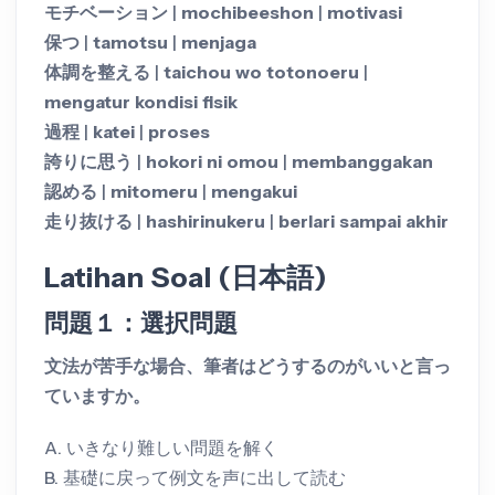
モチベーション
|
mochibeeshon
|
motivasi
保つ
|
tamotsu
|
menjaga
体調を整える
|
taichou wo totonoeru
|
mengatur kondisi fisik
過程
|
katei
|
proses
誇りに思う
|
hokori ni omou
|
membanggakan
認める
|
mitomeru
|
mengakui
走り抜ける
|
hashirinukeru
|
berlari sampai akhir
Latihan Soal (日本語)
問題１：選択問題
文法が苦手な場合、筆者はどうするのがいいと言っ
ていますか。
A. いきなり難しい問題を解く
B. 基礎に戻って例文を声に出して読む