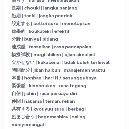
長期
|
chouki
|
jangka panjang
短期
|
tanki
|
jangka pendek
設定する
|
settei suru
|
menetapkan
効果的
|
koukateki
|
efektif
分野
|
bun'ya
|
bidang
達成感
|
tasseikan
|
rasa pencapaian
模擬試験
|
mogi shiken
|
ujian simulasi
欠かせない
|
kakasenai
|
tidak boleh terlewat
時間配分
|
jikan haibun
|
manajemen waktu
本番
|
honban
|
hari H / sesungguhnya
緊張感
|
kinchoukan
|
rasa tegang
自信
|
jishin
|
rasa percaya diri
仲間
|
nakama
|
teman, rekan
共有する
|
kyouyuu suru
|
berbagi
励まし合う
|
hagemashiau
|
saling
menyemangati