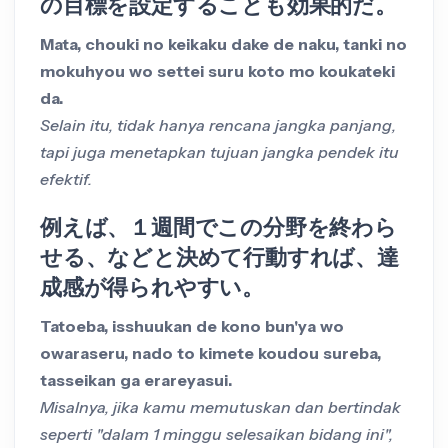
の目標を設定することも効果的だ。
Mata, chouki no keikaku dake de naku, tanki no
mokuhyou wo settei suru koto mo koukateki
da.
Selain itu, tidak hanya rencana jangka panjang,
tapi juga menetapkan tujuan jangka pendek itu
efektif.
例えば、１週間でこの分野を終わら
せる、などと決めて行動すれば、達
成感が得られやすい。
Tatoeba, isshuukan de kono bun'ya wo
owaraseru, nado to kimete koudou sureba,
tasseikan ga erareyasui.
Misalnya, jika kamu memutuskan dan bertindak
seperti "dalam 1 minggu selesaikan bidang ini",