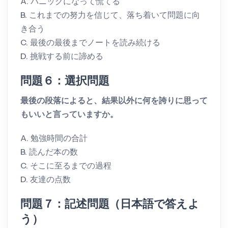
A. パニックになって慌てる
B. これまでの努力を信じて、落ち着いて問題に向
き合う
C. 最後の最後までノートを読み続ける
D. 挑戦する前に諦める
問題６：選択問題
最後の段落によると、結果以外に何を誇りに思って
もいいと言っていますか。
A. 勉強時間の合計
B. 読んだ本の数
C. そこに至るまでの過程
D. 友達の点数
問題７：記述問題（日本語で答えよ
う）