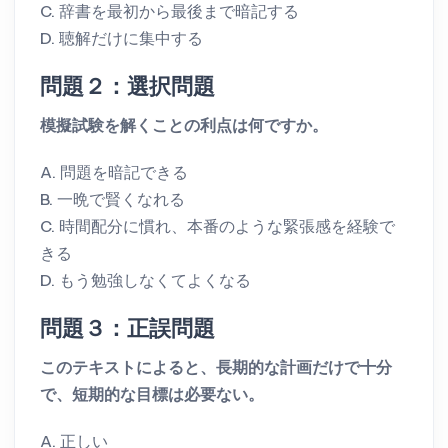
C. 辞書を最初から最後まで暗記する
D. 聴解だけに集中する
問題２：選択問題
模擬試験を解くことの利点は何ですか。
A. 問題を暗記できる
B. 一晩で賢くなれる
C. 時間配分に慣れ、本番のような緊張感を経験で
きる
D. もう勉強しなくてよくなる
問題３：正誤問題
このテキストによると、長期的な計画だけで十分
で、短期的な目標は必要ない。
A. 正しい