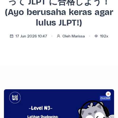
って JLPT に合格しよう！
(Ayo berusaha keras agar
lulus JLPT!)
17 Jun 2026 10:47
Oleh Marissa
192x