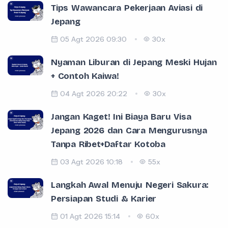
Tips Wawancara Pekerjaan Aviasi di
Jepang
05 Agt 2026 09:30
30x
Nyaman Liburan di Jepang Meski Hujan
+ Contoh Kaiwa!
04 Agt 2026 20:22
30x
Jangan Kaget! Ini Biaya Baru Visa
Jepang 2026 dan Cara Mengurusnya
Tanpa Ribet+Daftar Kotoba
03 Agt 2026 10:18
55x
Langkah Awal Menuju Negeri Sakura:
Persiapan Studi & Karier
01 Agt 2026 15:14
60x