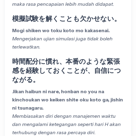
maka rasa pencapaian lebih mudah didapat.
模擬試験を解くことも欠かせない。
Mogi shiken wo toku koto mo kakasenai.
Mengerjakan ujian simulasi juga tidak boleh
terlewatkan.
時間配分に慣れ、本番のような緊張
感を経験しておくことが、自信につ
ながる。
Jikan haibun ni nare, honban no you na
kinchoukan wo keiken shite oku koto ga, jishin
ni tsunagaru.
Membiasakan diri dengan manajemen waktu
dan mengalami ketegangan seperti hari H akan
terhubung dengan rasa percaya diri.