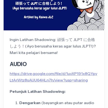
Ingin Latihan Shadowing: 頑張って JLPT に合格
しよう！(Ayo berusaha keras agar lulus JLPT!)?
Mari kita pelajari bersama!
AUDIO
https://drive.google.com/file/d/1uvXP191x8QYpv
LtArWtz8sAUU64HLn7h/view?usp=sharing
Petunjuk Latihan Shadowing:
Dengarkan
(bayangkan atau putar audio