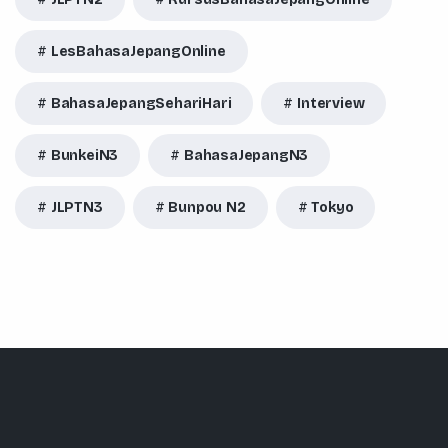
LesBahasaJepangOnline
BahasaJepangSehariHari
Interview
BunkeiN3
BahasaJepangN3
JLPTN3
Bunpou N2
Tokyo