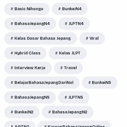
Basic Nihongo
BunkeiN4
BahasaJepangN4
JLPTN4
Kelas Dasar Bahasa Jepang
Viral
Hybrid Class
Kelas JLPT
Interview Kerja
Travel
BelajarBahasaJepangDariNol
BunkeiN5
BahasaJepangN5
JLPTN5
BunkeiN2
BahasaJepangN2
JLPTN2
KursusBahasaJepangOnline