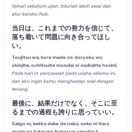
Sehari sebelum ujian, tidurlah lebih awal dan
atur kondisi fisik.
当日は、これまでの努力を信じて、
落ち着いて問題に向き合ってほし
い。
Toujitsu wa, kore made no doryoku wo
shinjite, ochitsuite mondai ni mukiatte hoshii.
Pada hari H, percayalah pada usaha selama ini,
dan aku ingin kamu menghadapi soal dengan
tenang.
最後に、結果だけでなく、そこに至
るまでの過程も誇りに思っていい。
Saigo ni, kekka dake de naku, soko ni itaru
made no katei mo hokori ni omotte ii.