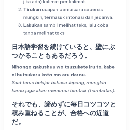
jika ada) kalimat per kalimat.
Tirukan
ucapan pembicara sepersis
mungkin, termasuk intonasi dan jedanya.
Lakukan
sambil melihat teks, lalu coba
tanpa melihat teks.
日本語学習を続けていると、壁にぶ
つかることもあるだろう。
Nihongo gakushuu wo tsuzukete iru to, kabe
ni butsukaru koto mo aru darou.
Saat terus belajar bahasa Jepang, mungkin
kamu juga akan menemui tembok (hambatan).
それでも、諦めずに毎日コツコツと
積み重ねることが、合格への近道
だ。