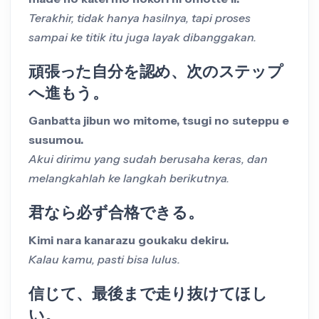
Terakhir, tidak hanya hasilnya, tapi proses
sampai ke titik itu juga layak dibanggakan.
頑張った自分を認め、次のステップ
へ進もう。
Ganbatta jibun wo mitome, tsugi no suteppu e
susumou.
Akui dirimu yang sudah berusaha keras, dan
melangkahlah ke langkah berikutnya.
君なら必ず合格できる。
Kimi nara kanarazu goukaku dekiru.
Kalau kamu, pasti bisa lulus.
信じて、最後まで走り抜けてほし
い。