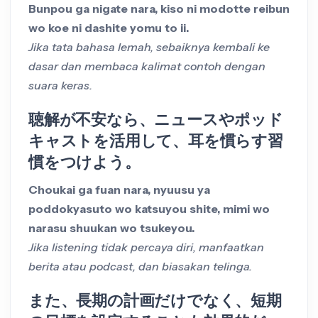
Bunpou ga nigate nara, kiso ni modotte reibun
wo koe ni dashite yomu to ii.
Jika tata bahasa lemah, sebaiknya kembali ke
dasar dan membaca kalimat contoh dengan
suara keras.
聴解が不安なら、ニュースやポッド
キャストを活用して、耳を慣らす習
慣をつけよう。
Choukai ga fuan nara, nyuusu ya
poddokyasuto wo katsuyou shite, mimi wo
narasu shuukan wo tsukeyou.
Jika listening tidak percaya diri, manfaatkan
berita atau podcast, dan biasakan telinga.
また、長期の計画だけでなく、短期