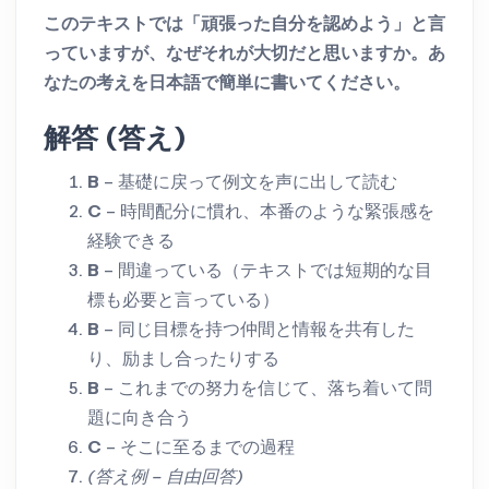
このテキストでは「頑張った自分を認めよう」と言
っていますが、なぜそれが大切だと思いますか。あ
なたの考えを日本語で簡単に書いてください。
解答 (答え)
B
– 基礎に戻って例文を声に出して読む
C
– 時間配分に慣れ、本番のような緊張感を
経験できる
B
– 間違っている（テキストでは短期的な目
標も必要と言っている）
B
– 同じ目標を持つ仲間と情報を共有した
り、励まし合ったりする
B
– これまでの努力を信じて、落ち着いて問
題に向き合う
C
– そこに至るまでの過程
(答え例 – 自由回答)