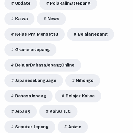
Update
PolaKalimatJepang
Kaiwa
News
Kelas Pra Mensetsu
BelajarJepang
GrammarJepang
BelajarBahasaJepangOnline
JapaneseLanguage
Nihongo
BahasaJepang
Belajar Kaiwa
Jepang
Kaiwa JLC
Seputar Jepang
Anime