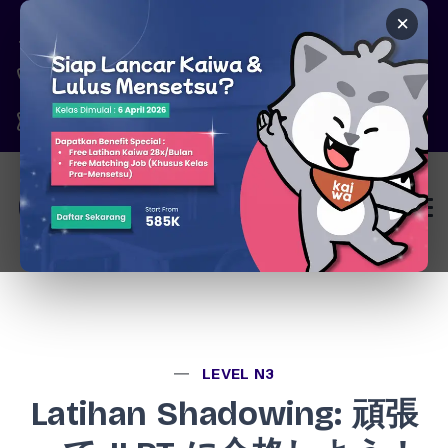
×
Pare, Kediri - Jawa Timur
6287777326344
marketing@kaiwa.id
Login
LEVEL N3
Latihan Shadowing: 頑張