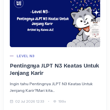
LEVEL N3
Pentingnya JLPT N3 Keatas Untuk
Jenjang Karir
Ingin tahu Pentingnya JLPT N3 Keatas Untuk
I
Jenjang Karir?Mari kita...
+
02 Jul 2026 12:33
199x