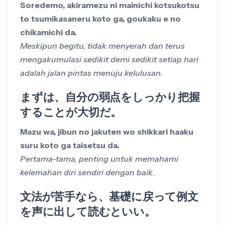
Soredemo, akiramezu ni mainichi kotsukotsu
to tsumikasaneru koto ga, goukaku e no
chikamichi da.
Meskipun begitu, tidak menyerah dan terus
mengakumulasi sedikit demi sedikit setiap hari
adalah jalan pintas menuju kelulusan.
まずは、自分の弱点をしっかり把握
することが大切だ。
Mazu wa, jibun no jakuten wo shikkari haaku
suru koto ga taisetsu da.
Pertama-tama, penting untuk memahami
kelemahan diri sendiri dengan baik.
文法が苦手なら、基礎に戻って例文
を声に出して読むといい。