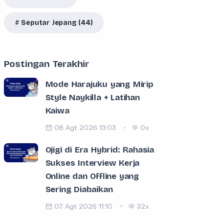
Seputar Jepang (44)
Postingan Terakhir
Mode Harajuku yang Mirip
Style Naykilla + Latihan
Kaiwa
08 Agt 2026 13:03
0x
Ojigi di Era Hybrid: Rahasia
Sukses Interview Kerja
Online dan Offline yang
Sering Diabaikan
07 Agt 2026 11:10
32x