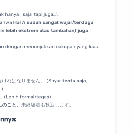
idak hanya... saja, tapi juga...".
bahwa
Hal A sudah sangat wajar/terduga
,
in lebih ekstrem atau tambahan) juga
an
dengan menunjukkan cakupan yang luas.
ければなりません。 (Sayur
tentu saja
,
.)
... (Lebih formal/tegas)
んのこと
、未経験者
も
歓迎します。
nnya: