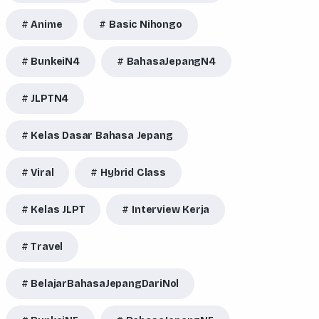
Anime
Basic Nihongo
BunkeiN4
BahasaJepangN4
JLPTN4
Kelas Dasar Bahasa Jepang
Viral
Hybrid Class
Kelas JLPT
Interview Kerja
Travel
BelajarBahasaJepangDariNol