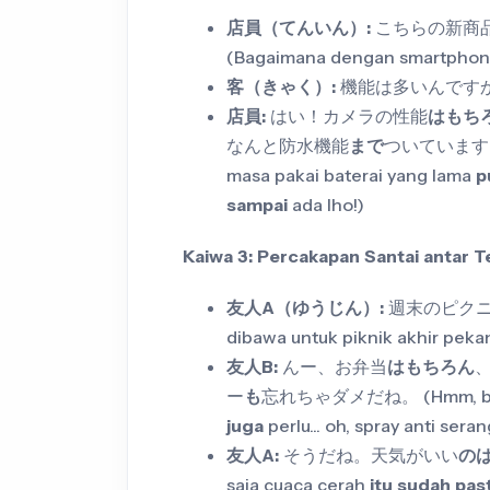
店員（てんいん）:
こちらの新商
(Bagaimana dengan smartphone
客（きゃく）:
機能は多いんですか？ (Fi
店員:
はい！カメラの性能
はもち
なんと防水機能
まで
ついていますよ！ 
masa pakai baterai yang lama
p
sampai
ada lho!)
Kaiwa 3: Percakapan Santai antar 
友人A（ゆうじん）:
週末のピクニッ
dibawa untuk piknik akhir peka
友人B:
んー、お弁当
はもちろん
ー
も
忘れちゃダメだね。 (Hmm, bek
juga
perlu... oh, spray anti ser
友人A:
そうだね。天気がいい
の
saja cuaca cerah
itu sudah past