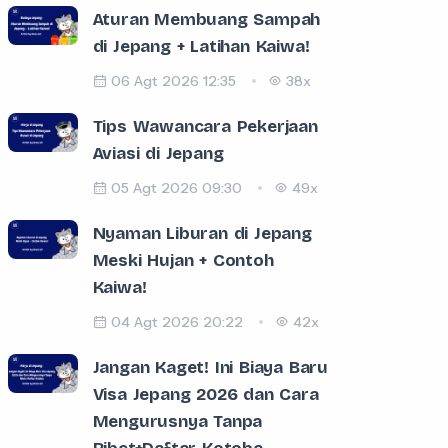
Aturan Membuang Sampah
di Jepang + Latihan Kaiwa!
06 Agt 2026 12:35
38x
Tips Wawancara Pekerjaan
Aviasi di Jepang
05 Agt 2026 09:30
49x
Nyaman Liburan di Jepang
Meski Hujan + Contoh
Kaiwa!
04 Agt 2026 20:22
42x
Jangan Kaget! Ini Biaya Baru
Visa Jepang 2026 dan Cara
Mengurusnya Tanpa