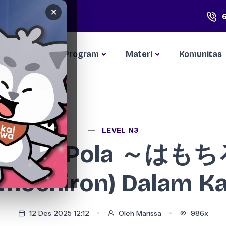
×
Kompetisi
Program
Materi
Komunitas
LEVEL N3
elasan Pola ～はもち
mochiron) Dalam K
12 Des 2025 12:12
Oleh Marissa
986x