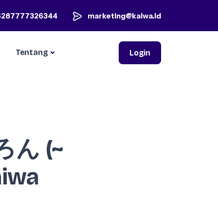
6287777326344
marketing@kaiwa.id
Tentang
Login
ろん (~
aiwa