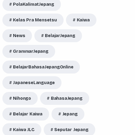
PolaKalimatJepang
Kelas Pra Mensetsu
Kaiwa
News
BelajarJepang
GrammarJepang
BelajarBahasaJepangOnline
JapaneseLanguage
Nihongo
BahasaJepang
Belajar Kaiwa
Jepang
Kaiwa JLC
Seputar Jepang