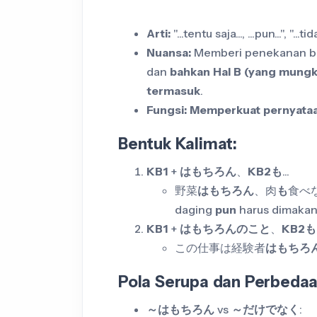
Arti:
"...tentu saja..., ...pun...", "...t
Nuansa:
Memberi penekanan 
dan
bahkan Hal B (yang mungk
termasuk
.
Fungsi:
Memperkuat pernyata
Bentuk Kalimat:
KB1
+
はもちろん
、
KB2も
...
野菜
はもちろん
、肉
も
食べな
daging
pun
harus dimakan
KB1
+
はもちろんのこと
、
KB2も
この仕事は経験者
はもちろ
Pola Serupa dan Perbedaa
～はもちろん
vs
～だけでなく
: