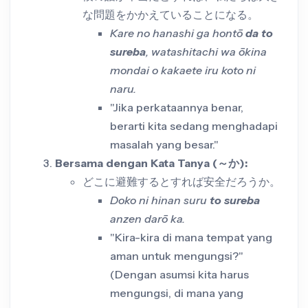
な問題をかかえていることになる。
Kare no hanashi ga hontō
da to
sureba
, watashitachi wa ōkina
mondai o kakaete iru koto ni
naru.
"Jika perkataannya benar,
berarti kita sedang menghadapi
masalah yang besar."
Bersama dengan Kata Tanya (～か):
どこに避難するとすれば安全だろうか。
Doko ni hinan suru
to sureba
anzen darō ka.
"Kira-kira di mana tempat yang
aman untuk mengungsi?"
(Dengan asumsi kita harus
mengungsi, di mana yang