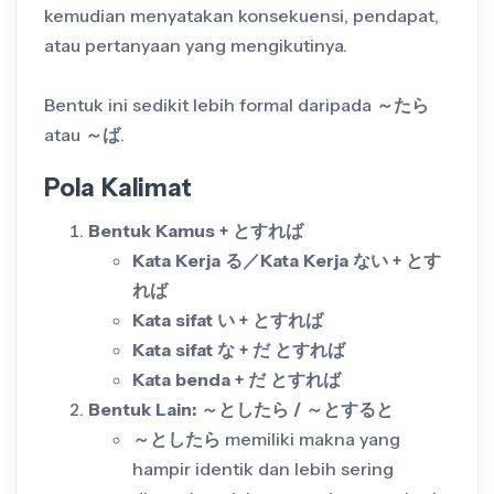
kemudian menyatakan konsekuensi, pendapat,
atau pertanyaan yang mengikutinya.
Bentuk ini sedikit lebih formal daripada
～たら
atau
～ば
.
Pola Kalimat
Bentuk Kamus + とすれば
Kata Kerja
る／Kata Kerja ない + とす
れば
Kata sifat い + とすれば
Kata sifat な + だ とすれば
Kata benda + だ とすれば
Bentuk Lain: ～としたら / ～とすると
～としたら
memiliki makna yang
hampir identik dan lebih sering