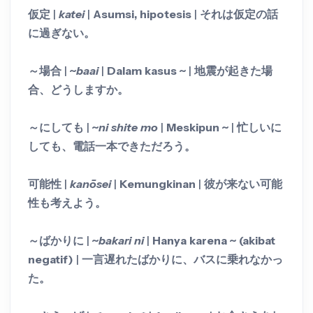
仮定
|
katei
|
Asumsi, hipotesis
|
それは仮定の話
に過ぎない。
～場合
|
~
baai
|
Dalam kasus ~
|
地震が起きた場
合、どうしますか。
～にしても
|
~
ni shite mo
|
Meskipun ~
|
忙しいに
しても、電話一本できただろう。
可能性
|
kanōsei
|
Kemungkinan
|
彼が来ない可能
性も考えよう。
～ばかりに
|
~
bakari ni
|
Hanya karena ~ (akibat
negatif)
|
一言遅れたばかりに、バスに乗れなかっ
た。