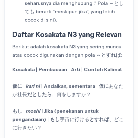
seharusnya dia menghubungi." Pola ～とし
ても berarti "meskipun jika", yang lebih
cocok di sini).
Daftar Kosakata N3 yang Relevan
Berikut adalah kosakata N3 yang sering muncul
atau cocok digunakan dengan pola
～とすれば
:
Kosakata
|
Pembacaan
|
Arti
|
Contoh Kalimat
仮に
|
kari ni
|
Andaikan, sementara
|
仮に
あなた
が社長
だとしたら
、何をしますか？
もし
|
moshi
|
Jika (penekanan untuk
pengandaian)
|
もし
宇宙に行ける
とすれば
、どこ
に行きたい？