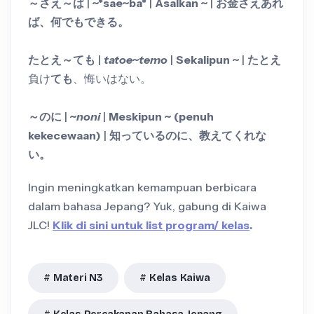
～さえ～ば
|
~*sae~ba*
|
Asalkan ~
|
お金さえあれ
ば、何でもできる。
たとえ～ても
|
tatoe~temo
|
Sekalipun ~
|
たとえ
負け
ても
、悔いはない。
～のに
|
~
noni
|
Meskipun ~ (penuh
kekecewaan)
|
知っているのに、教えてくれな
い。
Ingin meningkatkan kemampuan berbicara
dalam bahasa Jepang? Yuk, gabung di Kaiwa
JLC!
Klik di sini untuk list program/ kelas
.
Materi N3
Kelas Kaiwa