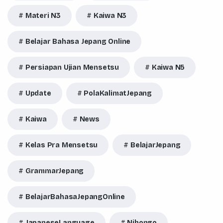
Materi N3
Kaiwa N3
Belajar Bahasa Jepang Online
Persiapan Ujian Mensetsu
Kaiwa N5
Update
PolaKalimatJepang
Kaiwa
News
Kelas Pra Mensetsu
BelajarJepang
GrammarJepang
BelajarBahasaJepangOnline
JapaneseLanguage
Nihongo