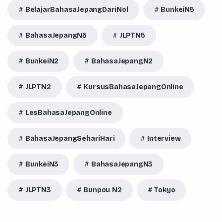
BelajarBahasaJepangDariNol
BunkeiN5
BahasaJepangN5
JLPTN5
BunkeiN2
BahasaJepangN2
JLPTN2
KursusBahasaJepangOnline
LesBahasaJepangOnline
BahasaJepangSehariHari
Interview
BunkeiN3
BahasaJepangN3
JLPTN3
Bunpou N2
Tokyo