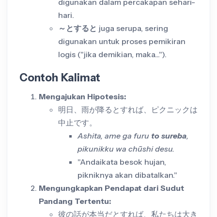
digunakan dalam percakapan sehari-
hari.
～とすると
juga serupa, sering
digunakan untuk proses pemikiran
logis ("jika demikian, maka...").
Contoh Kalimat
Mengajukan Hipotesis:
明日、雨が降るとすれば、ピクニックは
中止です。
Ashita, ame ga furu
to sureba
,
pikunikku wa chūshi desu.
"Andaikata besok hujan,
pikniknya akan dibatalkan."
Mengungkapkan Pendapat dari Sudut
Pandang Tertentu:
彼の話が本当だとすれば、私たちは大き