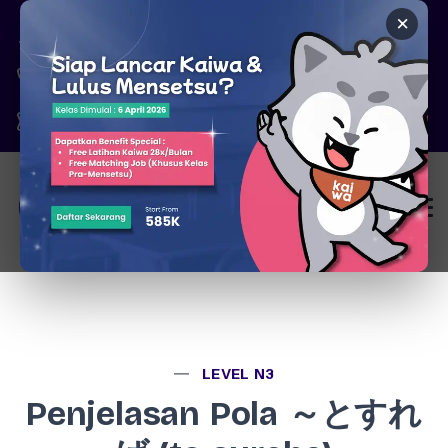
×
Pare, Kediri - Jawa Timur
6287777326344
marketing@kaiwa.id
Login
LEVEL N3
Penjelasan Pola ～とすれ