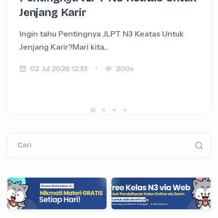
Jenjang Karir
Ingin tahu Pentingnya JLPT N3 Keatas Untuk
I
Jenjang Karir?Mari kita...
+
02 Jul 2026 12:33
200x
Cari