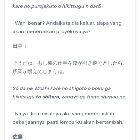
kare no purojekuto o hikitsugu n darō.
"Wah, benar? Andaikata dia keluar, siapa yang
akan meneruskan proyeknya ya?"
田中：
そうだね。もし彼の仕事を僕が引き継ぐ
としたら
、
残業が増えてしまうね。
Sō da ne. Moshi kare no shigoto o boku ga
hikitsugu
to shitara
, zangyō ga fuete shimau ne.
"Iya ya. Jika misalnya aku yang meneruskan
pekerjaannya, pasti lemburku akan bertambah."
佐藤：