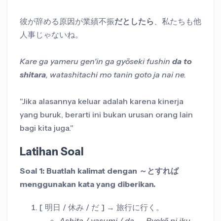
彼が辞める原因が業績不振
だとしたら
、私たちも他
人事じゃないね。
Kare ga yameru gen'in ga gyōseki fushin
da to
shitara
, watashitachi mo tanin goto ja nai ne.
"Jika alasannya keluar adalah karena kinerja
yang buruk, berarti ini bukan urusan orang lain
bagi kita juga."
Latihan Soal
Soal 1: Buatlah kalimat dengan ～とすれば
menggunakan kata yang diberikan.
[ 明日 / 休み / だ ] → 旅行に行く。
Ashita / yasumi / da → Ryokō ni iku.