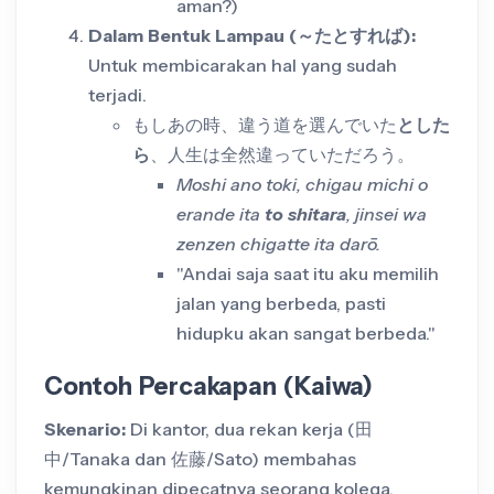
aman?)
Dalam Bentuk Lampau (～たとすれば):
Untuk membicarakan hal yang sudah
terjadi.
もしあの時、違う道を選んでいた
とした
ら
、人生は全然違っていただろう。
Moshi ano toki, chigau michi o
erande ita
to shitara
, jinsei wa
zenzen chigatte ita darō.
"Andai saja saat itu aku memilih
jalan yang berbeda, pasti
hidupku akan sangat berbeda."
Contoh Percakapan (Kaiwa)
Skenario:
Di kantor, dua rekan kerja (田
中/Tanaka dan 佐藤/Sato) membahas
kemungkinan dipecatnya seorang kolega.