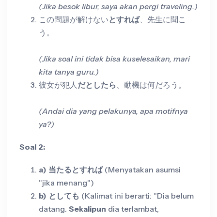
(Jika besok libur, saya akan pergi traveling.)
この問題が解けない
とすれば
、先生に聞こ
う。
(Jika soal ini tidak bisa kuselesaikan, mari
kita tanya guru.)
彼女が犯人
だとしたら
、動機は何だろう。
(Andai dia yang pelakunya, apa motifnya
ya?)
Soal 2:
a) 当たるとすれば
(Menyatakan asumsi
"jika menang")
b) としても
(Kalimat ini berarti: "Dia belum
datang.
Sekalipun
dia terlambat,