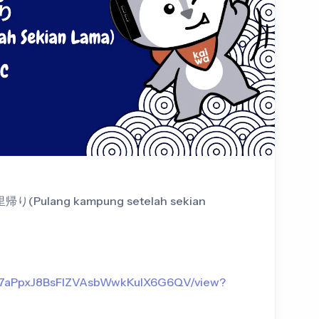
帰り(Pulang kampung setelah sekian
X5sb7aPpxJ8BsFlZVAsbWwkKulX6G6QV/view?