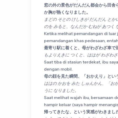
窓の外の景色がだんだん都会から田舎
か胸が熱くなりました。
まどの そとの けしきが だんだん とか
のを みると、なんだか むねが あつく
Ketika melihat pemandangan di luar 
pemandangan khas pedesaan, entah 
最寄り駅に着くと、母がわざわざ車で
もよりえきに つくと、ははが わざわざ
Saat tiba di stasiun terdekat, ibu 
dengan mobil.
母の顔を見た瞬間、「おかえり」とい
ははの かおを みた しゅんかん、「お
うに なりました。
Saat melihat wajah ibu, bersamaan d
hampir keluar (saya hampir menangis
帰ってきたな、という実感がわきまし