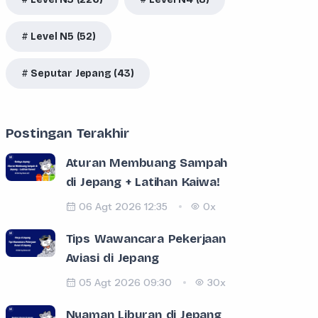
Level N5 (52)
Seputar Jepang (43)
Postingan Terakhir
Aturan Membuang Sampah
di Jepang + Latihan Kaiwa!
06 Agt 2026 12:35
0x
Tips Wawancara Pekerjaan
Aviasi di Jepang
05 Agt 2026 09:30
30x
Nyaman Liburan di Jepang