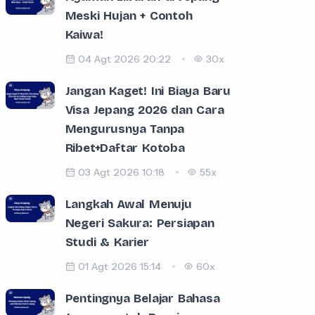
Meski Hujan + Contoh
Kaiwa!
04 Agt 2026 20:22
30x
Jangan Kaget! Ini Biaya Baru
Visa Jepang 2026 dan Cara
Mengurusnya Tanpa
Ribet+Daftar Kotoba
03 Agt 2026 10:18
55x
Langkah Awal Menuju
Negeri Sakura: Persiapan
Studi & Karier
01 Agt 2026 15:14
60x
Pentingnya Belajar Bahasa