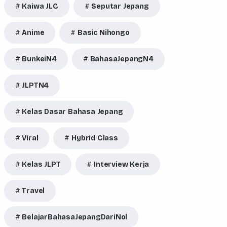
Kaiwa JLC
Seputar Jepang
Anime
Basic Nihongo
BunkeiN4
BahasaJepangN4
JLPTN4
Kelas Dasar Bahasa Jepang
Viral
Hybrid Class
Kelas JLPT
Interview Kerja
Travel
BelajarBahasaJepangDariNol