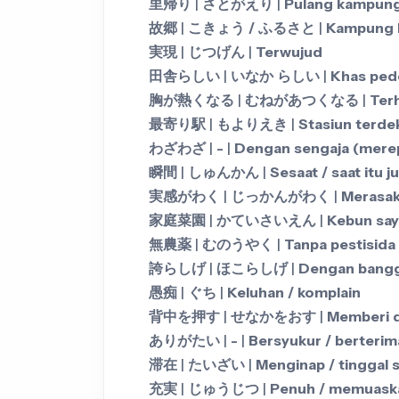
里帰り
|
さとがえり
|
Pulang kampung
故郷
|
こきょう / ふるさと
|
Kampung 
実現
|
じつげん
|
Terwujud
田舎らしい
|
いなか らしい
|
Khas ped
胸が熱くなる
|
むねがあつくなる
|
Ter
最寄り駅
|
もよりえき
|
Stasiun terde
わざわざ
|
-
|
Dengan sengaja (merep
瞬間
|
しゅんかん
|
Sesaat / saat itu j
実感がわく
|
じっかんがわく
|
Merasak
家庭菜園
|
かていさいえん
|
Kebun say
無農薬
|
むのうやく
|
Tanpa pestisida
誇らしげ
|
ほこらしげ
|
Dengan bangg
愚痴
|
ぐち
|
Keluhan / komplain
背中を押す
|
せなかをおす
|
Memberi 
ありがたい
|
-
|
Bersyukur / berterim
滞在
|
たいざい
|
Menginap / tinggal
充実
|
じゅうじつ
|
Penuh / memuask