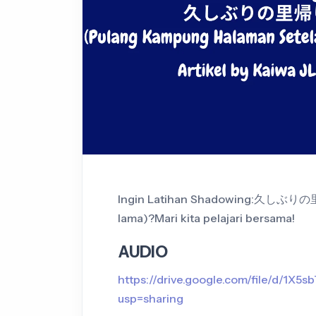
Ingin Latihan Shadowing:久しぶりの里
lama)?Mari kita pelajari bersama!
AUDIO
https://drive.google.com/file/d/1
usp=sharing