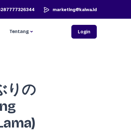
6287777326344
marketing@kaiwa.id
Tentang
Login
久しぶりの
ng
Lama)