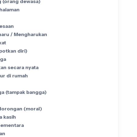
 (orang dewasa)
halaman
esaan
haru / Mengharukan
kat
otkan diri)
uga
an secara nyata
ur di rumah
a (tampak bangga)
dorongan (moral)
a kasih
 sementara
an