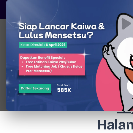
Pare, Kediri - Jawa Timur
Beranda
Lati
里
Hala