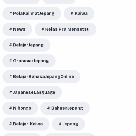
PolaKalimatJepang
Kaiwa
News
Kelas Pra Mensetsu
BelajarJepang
GrammarJepang
BelajarBahasaJepangOnline
JapaneseLanguage
Nihongo
BahasaJepang
Belajar Kaiwa
Jepang