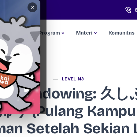
×
Kompetisi
Program
Materi
Komunitas
LEVEL N3
han Shadowing: 
帰り (Pulang Kampu
man Setelah Sekian 