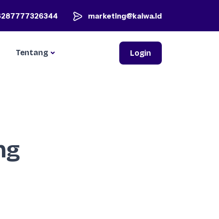
6287777326344
marketing@kaiwa.id
Tentang
Login
ng
g