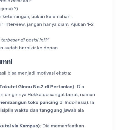
o ii desu ka?"
sejenak?)
n ketenangan, bukan kelemahan .
hir interview, jangan hanya diam. Ajukan 1-2
terbesar di posisi ini?"
n sudah berpikir ke depan .
umni
sil bisa menjadi motivasi ekstra:
okutei Ginou No.2 di Pertanian)
: Dia
an dinginnya Hokkaido sangat berat, namun
membangun toko pancing
di Indonesia). Ia
isiplin waktu dan tanggung jawab
ala
utei via Kampus)
: Dia memanfaatkan