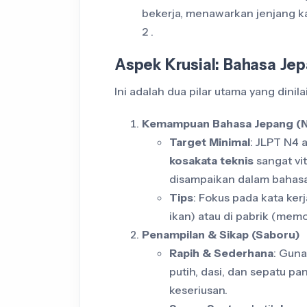
bekerja, menawarkan jenjang ka
2 .
Aspek Krusial: Bahasa Je
Ini adalah dua pilar utama yang dini
Kemampuan Bahasa Jepang (
Target Minimal
: JLPT N4 
kosakata teknis
sangat vit
disampaikan dalam bahasa
Tips
: Fokus pada kata kerj
ikan) atau di pabrik (me
Penampilan & Sikap (Saboru)
Rapih & Sederhana
: Gun
putih, dasi, dan sepatu p
keseriusan.