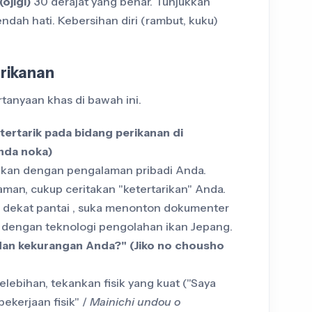
ojigi)
30 derajat yang benar. Tunjukkan
endah hati. Kebersihan diri (rambut, kuku)
erikanan
rtanyaan khas di bawah ini.
ertarik pada bidang perikanan di
nda noka)
gkan dengan pengalaman pribadi Anda.
man, cukup ceritakan "ketertarikan" Anda.
di dekat pantai , suka menonton dokumenter
ik dengan teknologi pengolahan ikan Jepang.
 dan kekurangan Anda?" (Jiko no chousho
kelebihan, tekankan fisik yang kuat ("Saya
ekerjaan fisik" /
Mainichi undou o