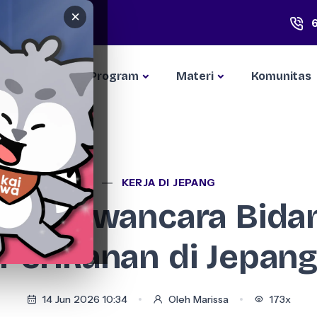
×
Kompetisi
Program
Materi
Komunitas
KERJA DI JEPANG
ips wawancara Bida
Perikanan di Jepan
14 Jun 2026 10:34
Oleh Marissa
173x