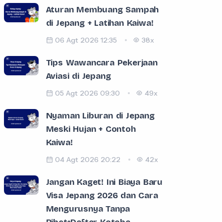
Aturan Membuang Sampah
di Jepang + Latihan Kaiwa!
06 Agt 2026 12:35
38x
Tips Wawancara Pekerjaan
Aviasi di Jepang
05 Agt 2026 09:30
49x
Nyaman Liburan di Jepang
Meski Hujan + Contoh
Kaiwa!
04 Agt 2026 20:22
42x
Jangan Kaget! Ini Biaya Baru
Visa Jepang 2026 dan Cara
Mengurusnya Tanpa