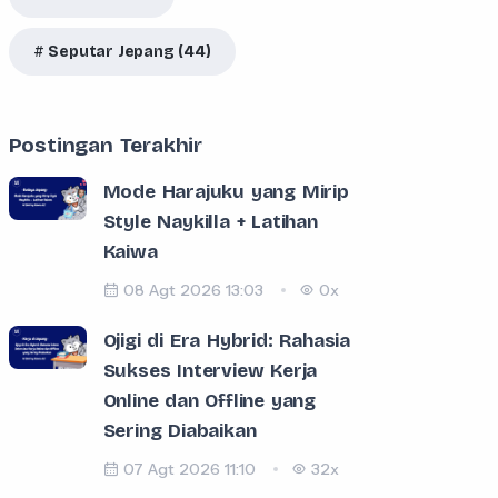
Seputar Jepang (44)
Postingan Terakhir
Mode Harajuku yang Mirip
Style Naykilla + Latihan
Kaiwa
08 Agt 2026 13:03
0x
Ojigi di Era Hybrid: Rahasia
Sukses Interview Kerja
Online dan Offline yang
Sering Diabaikan
07 Agt 2026 11:10
32x