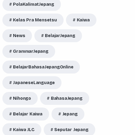
PolaKalimatJepang
Kelas Pra Mensetsu
Kaiwa
News
BelajarJepang
GrammarJepang
BelajarBahasaJepangOnline
JapaneseLanguage
Nihongo
BahasaJepang
Belajar Kaiwa
Jepang
Kaiwa JLC
Seputar Jepang