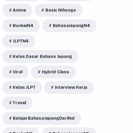
Anime
Basic Nihongo
BunkeiN4
BahasaJepangN4
JLPTN4
Kelas Dasar Bahasa Jepang
Viral
Hybrid Class
Kelas JLPT
Interview Kerja
Travel
BelajarBahasaJepangDariNol