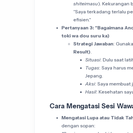
shiteimasu
). Kekurangan b
"Saya terkadang terlalu per
efisien."
Pertanyaan 3: "Bagaimana Anda
toki wa dou suru ka)
Strategi Jawaban
: Gunak
Result)
.
Situasi
: Dulu saat lat
Tugas
: Saya harus me
Jepang.
Aksi
: Saya membuat j
Hasil
: Kesehatan saya
Cara Mengatasi Sesi Waw
Mengatasi Lupa atau Tidak Ta
dengan sopan: