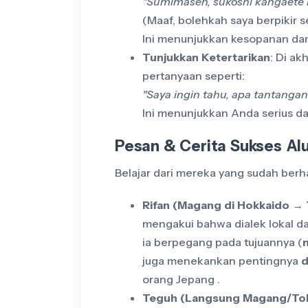
"Sumimasen, sukoshi kangaete m
(Maaf, bolehkah saya berpikir 
Ini menunjukkan kesopanan da
Tunjukkan Ketertarikan
: Di ak
pertanyaan seperti:
"Saya ingin tahu, apa tantangan 
Ini menunjukkan Anda serius da
Pesan & Cerita Sukses Al
Belajar dari mereka yang sudah berha
Rifan (Magang di Hokkaido → T
mengakui bahwa dialek lokal d
ia berpegang pada tujuannya (
juga menekankan pentingnya
d
orang Jepang .
Teguh (Langsung Magang/Tok