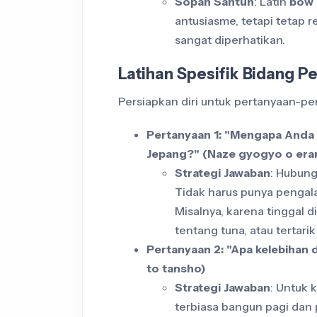
Sopan Santun
: Latih
bow (
antusiasme, tetapi tetap r
sangat diperhatikan.
Latihan Spesifik Bidang P
Persiapkan diri untuk pertanyaan-pe
Pertanyaan 1: "Mengapa Anda t
Jepang?" (Naze gyogyo o era
Strategi Jawaban
: Hubun
Tidak harus punya pengala
Misalnya, karena tinggal 
tentang tuna, atau tertar
Pertanyaan 2: "Apa kelebihan
to tansho)
Strategi Jawaban
: Untuk 
terbiasa bangun pagi dan p