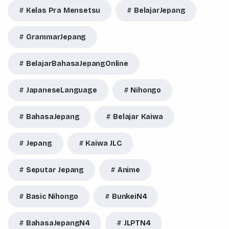
Kelas Pra Mensetsu
BelajarJepang
GrammarJepang
BelajarBahasaJepangOnline
JapaneseLanguage
Nihongo
BahasaJepang
Belajar Kaiwa
Jepang
Kaiwa JLC
Seputar Jepang
Anime
Basic Nihongo
BunkeiN4
BahasaJepangN4
JLPTN4