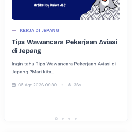
KERJA DI JEPANG
Tips Wawancara Pekerjaan Aviasi
di Jepang
Ingin tahu Tips Wawancara Pekerjaan Aviasi di
J
Jepang ?Mari kita...
d
05 Agt 2026 09:30
38x