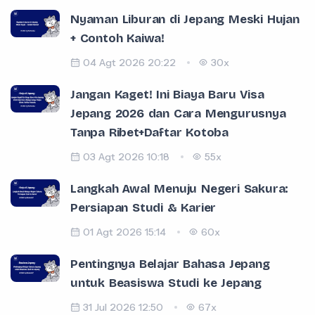
Nyaman Liburan di Jepang Meski Hujan
+ Contoh Kaiwa!
04 Agt 2026 20:22
30x
Jangan Kaget! Ini Biaya Baru Visa
Jepang 2026 dan Cara Mengurusnya
Tanpa Ribet+Daftar Kotoba
03 Agt 2026 10:18
55x
Langkah Awal Menuju Negeri Sakura:
Persiapan Studi & Karier
01 Agt 2026 15:14
60x
Pentingnya Belajar Bahasa Jepang
untuk Beasiswa Studi ke Jepang
31 Jul 2026 12:50
67x