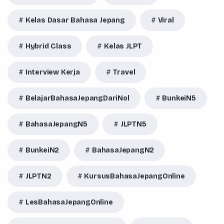
Kelas Dasar Bahasa Jepang
Viral
Hybrid Class
Kelas JLPT
Interview Kerja
Travel
BelajarBahasaJepangDariNol
BunkeiN5
BahasaJepangN5
JLPTN5
BunkeiN2
BahasaJepangN2
JLPTN2
KursusBahasaJepangOnline
LesBahasaJepangOnline