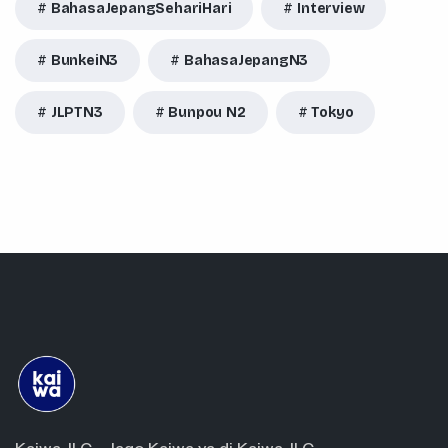
BahasaJepangSehariHari
Interview
BunkeiN3
BahasaJepangN3
JLPTN3
Bunpou N2
Tokyo