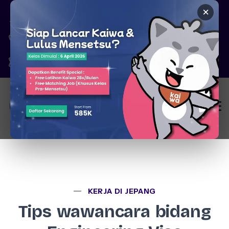
×
Pare, Kediri - Jawa Timur
6287777326344
marketing@kaiwa.id
Login
KERJA DI JEPANG
Tips wawancara bidang