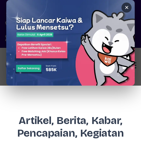
×
Pare, Kediri - Jawa Timur
6287777326344
marketing@kaiwa.id
Login
Artikel, Berita, Kabar,
Pencapaian, Kegiatan