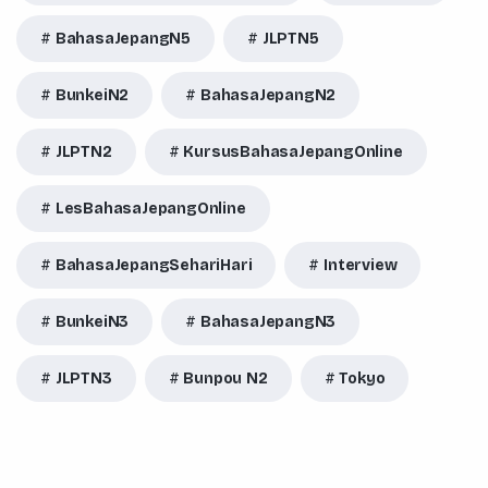
BahasaJepangN5
JLPTN5
BunkeiN2
BahasaJepangN2
JLPTN2
KursusBahasaJepangOnline
LesBahasaJepangOnline
BahasaJepangSehariHari
Interview
BunkeiN3
BahasaJepangN3
JLPTN3
Bunpou N2
Tokyo