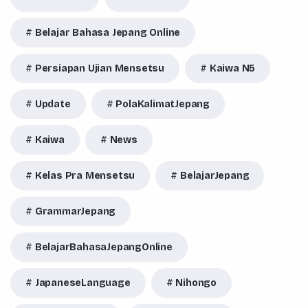
Belajar Bahasa Jepang Online
Persiapan Ujian Mensetsu
Kaiwa N5
Update
PolaKalimatJepang
Kaiwa
News
Kelas Pra Mensetsu
BelajarJepang
GrammarJepang
BelajarBahasaJepangOnline
JapaneseLanguage
Nihongo