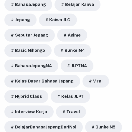
BahasaJepang
Belajar Kaiwa
Jepang
Kaiwa JLC
Seputar Jepang
Anime
Basic Nihongo
BunkeiN4
BahasaJepangN4
JLPTN4
Kelas Dasar Bahasa Jepang
Viral
Hybrid Class
Kelas JLPT
Interview Kerja
Travel
BelajarBahasaJepangDariNol
BunkeiN5