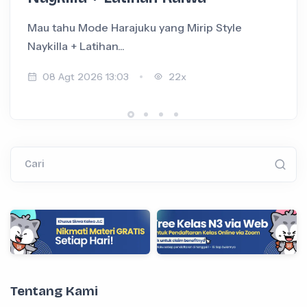
Mau tahu Mode Harajuku yang Mirip Style
I
Naykilla + Latihan...
+
08 Agt 2026 13:03
22x
Cari
Tentang Kami