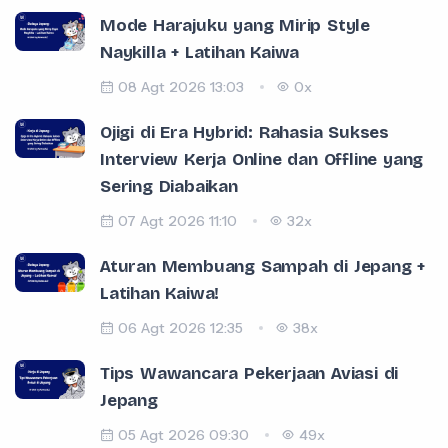
Mode Harajuku yang Mirip Style
Naykilla + Latihan Kaiwa
08 Agt 2026 13:03
0x
Ojigi di Era Hybrid: Rahasia Sukses
Interview Kerja Online dan Offline yang
Sering Diabaikan
07 Agt 2026 11:10
32x
Aturan Membuang Sampah di Jepang +
Latihan Kaiwa!
06 Agt 2026 12:35
38x
Tips Wawancara Pekerjaan Aviasi di
Jepang
05 Agt 2026 09:30
49x