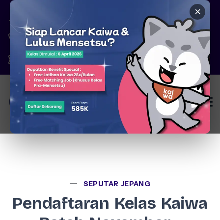
×
Pare, Kediri - Jawa Timur
6287777326344
marketing@kaiwa.id
Login
SEPUTAR JEPANG
Pendaftaran Kelas Kaiwa