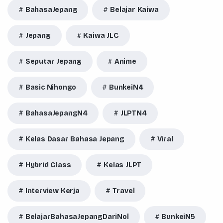
BahasaJepang
Belajar Kaiwa
Jepang
Kaiwa JLC
Seputar Jepang
Anime
Basic Nihongo
BunkeiN4
BahasaJepangN4
JLPTN4
Kelas Dasar Bahasa Jepang
Viral
Hybrid Class
Kelas JLPT
Interview Kerja
Travel
BelajarBahasaJepangDariNol
BunkeiN5