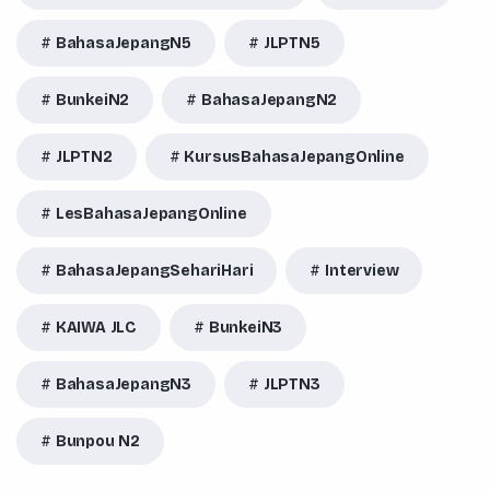
BahasaJepangN5
JLPTN5
BunkeiN2
BahasaJepangN2
JLPTN2
KursusBahasaJepangOnline
LesBahasaJepangOnline
BahasaJepangSehariHari
Interview
KAIWA JLC
BunkeiN3
BahasaJepangN3
JLPTN3
Bunpou N2