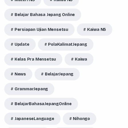
Belajar Bahasa Jepang Online
Persiapan Ujian Mensetsu
Kaiwa N5
Update
PolaKalimatJepang
Kelas Pra Mensetsu
Kaiwa
News
BelajarJepang
GrammarJepang
BelajarBahasaJepangOnline
JapaneseLanguage
Nihongo