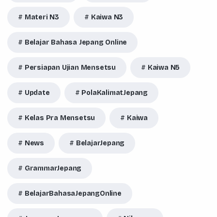
Materi N3
Kaiwa N3
Belajar Bahasa Jepang Online
Persiapan Ujian Mensetsu
Kaiwa N5
Update
PolaKalimatJepang
Kelas Pra Mensetsu
Kaiwa
News
BelajarJepang
GrammarJepang
BelajarBahasaJepangOnline