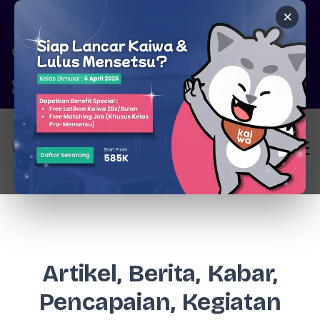
×
Pare, Kediri - Jawa Timur
6287777326344
marketing@kaiwa.id
Login
Artikel, Berita, Kabar,
Pencapaian, Kegiatan