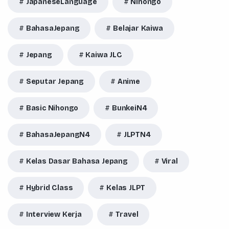
JapaneseLanguage
Nihongo
BahasaJepang
Belajar Kaiwa
Jepang
Kaiwa JLC
Seputar Jepang
Anime
Basic Nihongo
BunkeiN4
BahasaJepangN4
JLPTN4
Kelas Dasar Bahasa Jepang
Viral
Hybrid Class
Kelas JLPT
Interview Kerja
Travel