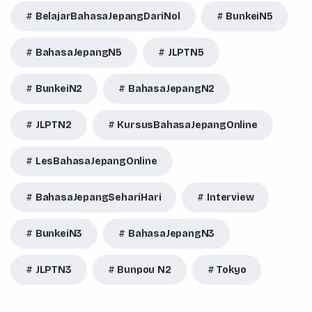
BelajarBahasaJepangDariNol
BunkeiN5
BahasaJepangN5
JLPTN5
BunkeiN2
BahasaJepangN2
JLPTN2
KursusBahasaJepangOnline
LesBahasaJepangOnline
BahasaJepangSehariHari
Interview
BunkeiN3
BahasaJepangN3
JLPTN3
Bunpou N2
Tokyo