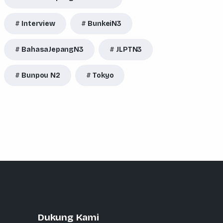
Interview
BunkeiN3
BahasaJepangN3
JLPTN3
Bunpou N2
Tokyo
Dukung Kami