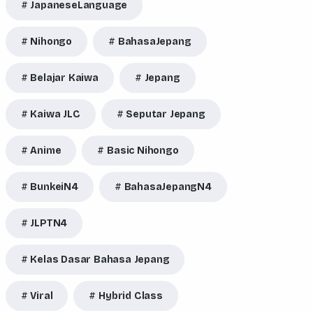
JapaneseLanguage
Nihongo
BahasaJepang
Belajar Kaiwa
Jepang
Kaiwa JLC
Seputar Jepang
Anime
Basic Nihongo
BunkeiN4
BahasaJepangN4
JLPTN4
Kelas Dasar Bahasa Jepang
Viral
Hybrid Class