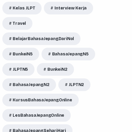
Kelas JLPT
Interview Kerja
Travel
BelajarBahasaJepangDariNol
BunkeiN5
BahasaJepangN5
JLPTN5
BunkeiN2
BahasaJepangN2
JLPTN2
KursusBahasaJepangOnline
LesBahasaJepangOnline
BahasaJepangSehariHari