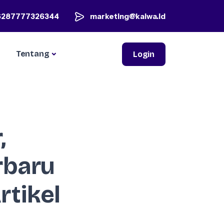
6287777326344
marketing@kaiwa.id
Tentang
Login
,
rbaru
tikel