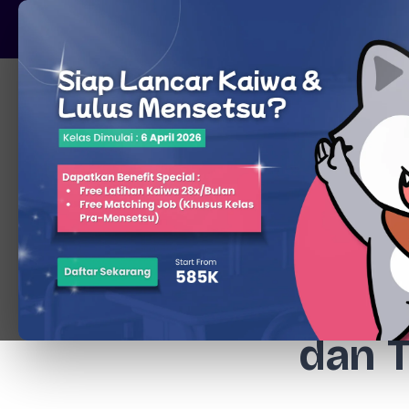
Pare, Kediri - Jawa Timur
Beranda
Penc
dan 