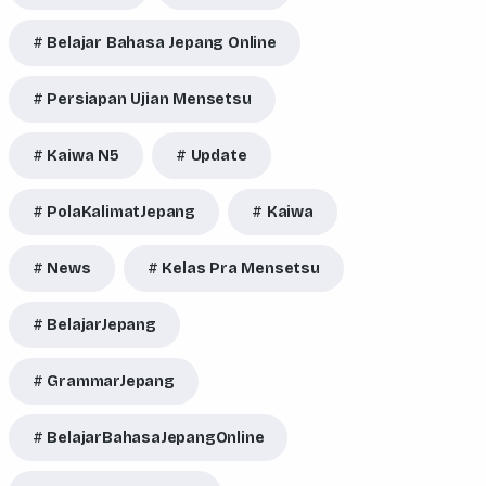
Belajar Bahasa Jepang Online
Persiapan Ujian Mensetsu
Kaiwa N5
Update
PolaKalimatJepang
Kaiwa
News
Kelas Pra Mensetsu
BelajarJepang
GrammarJepang
BelajarBahasaJepangOnline