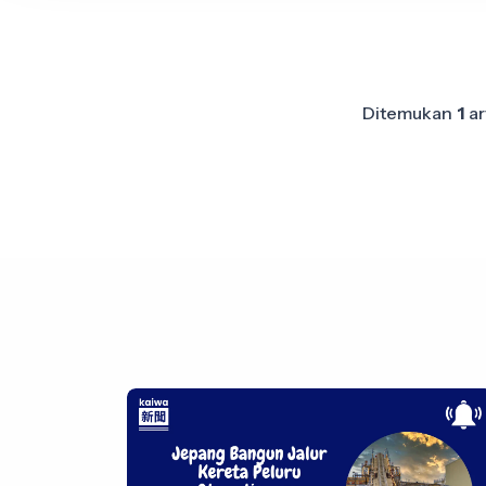
Ditemukan
1
ar