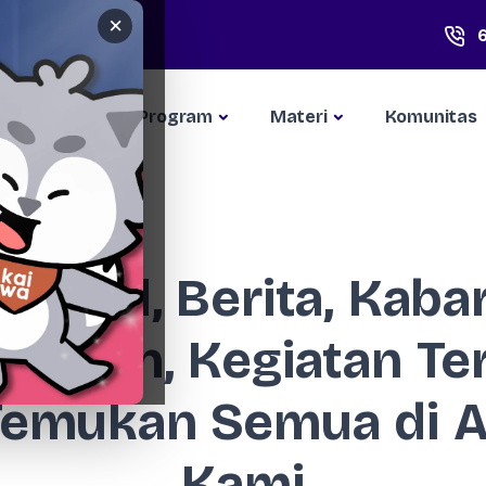
×
Kompetisi
Program
Materi
Komunitas
Artikel, Berita, Kabar
apaian, Kegiatan Te
Temukan Semua di Ar
Kami