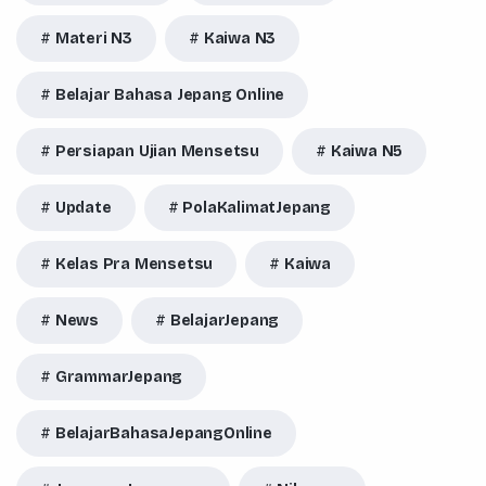
Materi N3
Kaiwa N3
Belajar Bahasa Jepang Online
Persiapan Ujian Mensetsu
Kaiwa N5
Update
PolaKalimatJepang
Kelas Pra Mensetsu
Kaiwa
News
BelajarJepang
GrammarJepang
BelajarBahasaJepangOnline