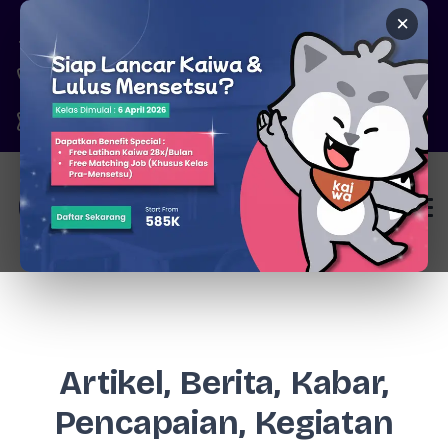
×
Pare, Kediri - Jawa Timur
6287777326344
marketing@kaiwa.id
Login
Artikel, Berita, Kabar,
Pencapaian, Kegiatan