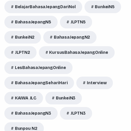
BelajarBahasaJepangDariNol
BunkeiN5
BahasaJepangN5
JLPTN5
BunkeiN2
BahasaJepangN2
JLPTN2
KursusBahasaJepangOnline
LesBahasaJepangOnline
BahasaJepangSehariHari
Interview
KAIWA JLC
BunkeiN3
BahasaJepangN3
JLPTN3
Bunpou N2