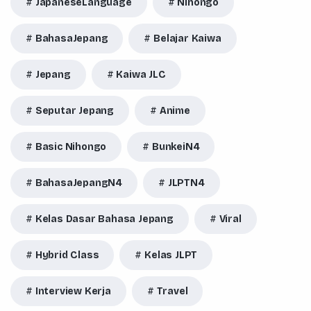
JapaneseLanguage
Nihongo
BahasaJepang
Belajar Kaiwa
Jepang
Kaiwa JLC
Seputar Jepang
Anime
Basic Nihongo
BunkeiN4
BahasaJepangN4
JLPTN4
Kelas Dasar Bahasa Jepang
Viral
Hybrid Class
Kelas JLPT
Interview Kerja
Travel