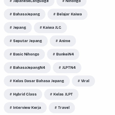
JapaneseLanguage
Nihongo
BahasaJepang
Belajar Kaiwa
Jepang
Kaiwa JLC
Seputar Jepang
Anime
Basic Nihongo
BunkeiN4
BahasaJepangN4
JLPTN4
Kelas Dasar Bahasa Jepang
Viral
Hybrid Class
Kelas JLPT
Interview Kerja
Travel