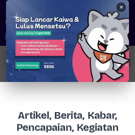
×
Pare, Kediri - Jawa Timur
6287777326344
marketing@kaiwa.id
Login
Artikel, Berita, Kabar,
Pencapaian, Kegiatan