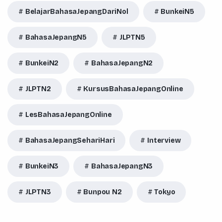
BelajarBahasaJepangDariNol
BunkeiN5
BahasaJepangN5
JLPTN5
BunkeiN2
BahasaJepangN2
JLPTN2
KursusBahasaJepangOnline
LesBahasaJepangOnline
BahasaJepangSehariHari
Interview
BunkeiN3
BahasaJepangN3
JLPTN3
Bunpou N2
Tokyo