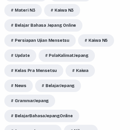
Materi N3
Kaiwa N3
Belajar Bahasa Jepang Online
Persiapan Ujian Mensetsu
Kaiwa N5
Update
PolaKalimatJepang
Kelas Pra Mensetsu
Kaiwa
News
BelajarJepang
GrammarJepang
BelajarBahasaJepangOnline