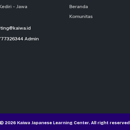
Kediri - Jawa
Beranda
Komunitas
ting@kaiwa.id
777326344 Admin
© 2026 Kaiwa Japanese Learning Center. All right reserved