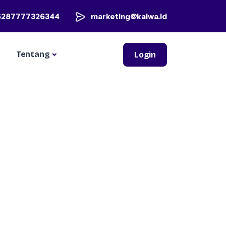
6287777326344
marketing@kaiwa.id
Tentang
Login